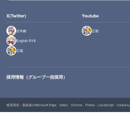
X(Twitter)
Youtube
全年齢
広報
English R18
広報
採用情報（グループ一括採用）
推奨環境：最新版のMicrosoft Edge、Safari、Chrome、Firefox（JavaScript・Cooki