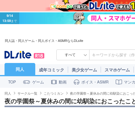
9/14
13:59
まで
同人誌・同人ゲーム・同人ボイス・ASMRならDLsite
すべて
同人
成年コミック
美少女ゲーム
スマホゲーム
ゲーム
動画
ボイス・ASMR
マン
TOP
同人
サークル一覧
こたつミカン
夜の学園祭～夏休みの間に幼馴染におこっ
夜の学園祭～夏休みの間に幼馴染におこったこ