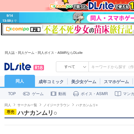
9/14
13:59
まで
同人誌・同人ゲーム・同人ボイス・ASMRならDLsite
すべて
同人
成年コミック
美少女ゲーム
スマホゲーム
ゲーム
動画
ボイス・ASMR
マン
TOP
同人
サークル一覧
ノイジークラウン
ハナカンムリ○
ハナカンムリ○
専売