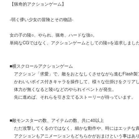
【猟奇的アクションゲーム】
-弱く儚い少女の冒険とその物語-
女の子の陵○、やられ、猟奇、ハードな強○。
単純なCGではなく、アクションゲームとしての陵○を追求しまし
■横スクロールアクションゲーム
アクション「求愛」で、敵をおとなしくさせながら進むFlash
かわいいボイス付きキャラを操作して、様々な仕掛けをクリア
体力が無くなると陵○などのやられイベントが発生。
先に進めば、それらを引き立てるストーリーが待っています。
■敵モンスターの数、アイテムの数、共に40以上
ただ攻撃してくるのではなく、細かな動作や、時にはエッチな
アクションもアニメーションもどちらかがおまけという事はあ