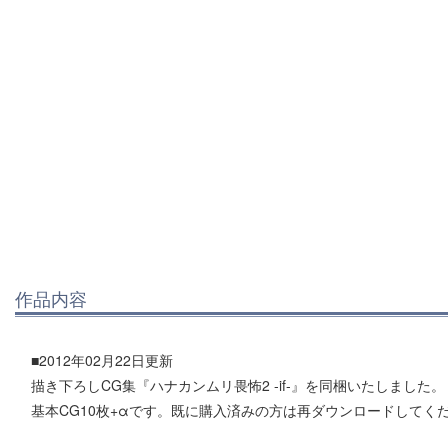
作品内容
■2012年02月22日更新
描き下ろしCG集『ハナカンムリ畏怖2 -if-』を同梱いたしました。
基本CG10枚+αです。既に購入済みの方は再ダウンロードしてく