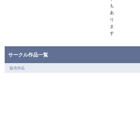
も
あ
り
ま
す
サークル作品一覧
販売作品