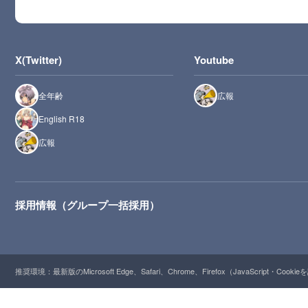
X(Twitter)
Youtube
全年齢
広報
English R18
広報
採用情報（グループ一括採用）
推奨環境：最新版のMicrosoft Edge、Safari、Chrome、Firefox（JavaScript・Cooki