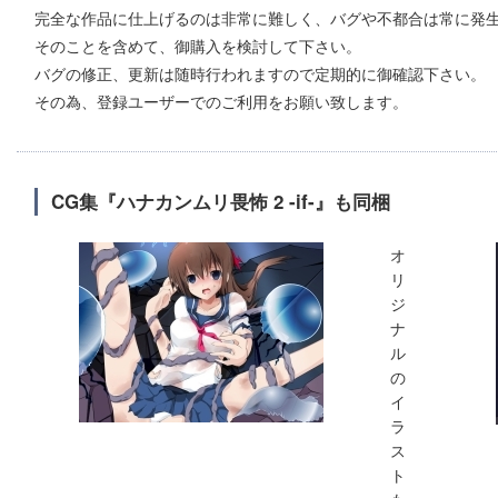
完全な作品に仕上げるのは非常に難しく、バグや不都合は常に発
そのことを含めて、御購入を検討して下さい。
バグの修正、更新は随時行われますので定期的に御確認下さい。
その為、登録ユーザーでのご利用をお願い致します。
CG集『ハナカンムリ畏怖 2 -if-』も同梱
オ
リ
ジ
ナ
ル
の
イ
ラ
ス
ト