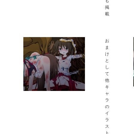
も
掲
載
お
ま
け
と
し
て
他
キ
ャ
ラ
の
イ
ラ
ス
ト