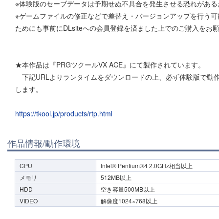
※体験版のセーブデータは予期せぬ不具合を発生させる恐れがある
※ゲームファイルの修正などで差替え・バージョンアップを行う可
ためにも事前にDLsiteへの会員登録を済ました上でのご購入をお
★本作品は『PRGツクールVX ACE』にて製作されています。
下記URLよりランタイムをダウンロードの上、必ず体験版で動
します。
https://tkool.jp/products/rtp.html
作品情報/動作環境
CPU
Intel® Pentium®4 2.0GHz相当以上
メモリ
512MB以上
HDD
空き容量500MB以上
VIDEO
解像度1024×768以上