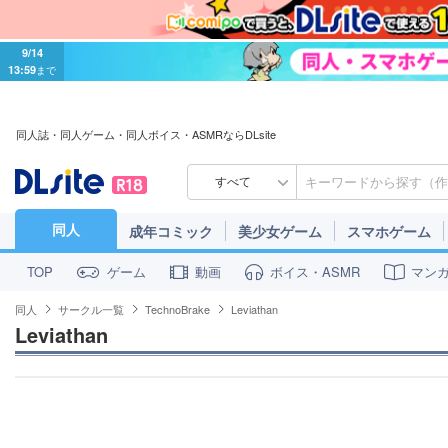
9/14
13:59
まで
同人誌・同人ゲーム・同人ボイス・ASMRならDLsite
すべて
同人
成年コミック
美少女ゲーム
スマホゲーム
ゲーム
動画
ボイス・ASMR
マン
TOP
同人
サークル一覧
TechnoBrake
Leviathan
Leviathan