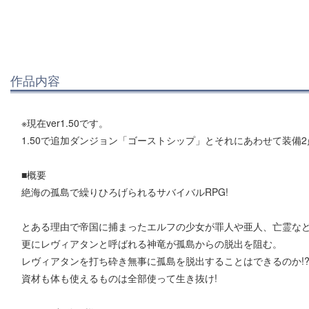
作品内容
※現在ver1.50です。
1.50で追加ダンジョン「ゴーストシップ」とそれにあわせて装備
■概要
絶海の孤島で繰りひろげられるサバイバルRPG!
とある理由で帝国に捕まったエルフの少女が罪人や亜人、亡霊な
更にレヴィアタンと呼ばれる神竜が孤島からの脱出を阻む。
レヴィアタンを打ち砕き無事に孤島を脱出することはできるのか!
資材も体も使えるものは全部使って生き抜け!