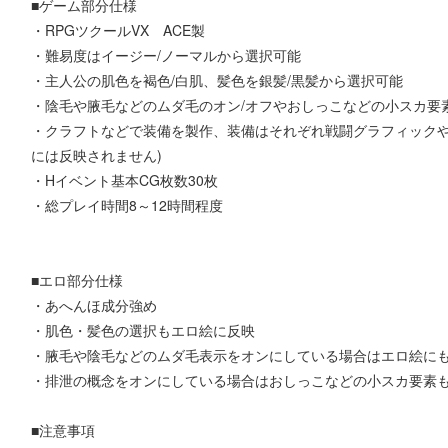
■ゲーム部分仕様
・RPGツクールVX ACE製
・難易度はイージー/ノーマルから選択可能
・主人公の肌色を褐色/白肌、髪色を銀髪/黒髪から選択可能
・陰毛や腋毛などのムダ毛のオン/オフやおしっこなどの小スカ要
・クラフトなどで装備を製作、装備はそれぞれ戦闘グラフィックや
には反映されません)
・Hイベント基本CG枚数30枚
・総プレイ時間8～12時間程度
■エロ部分仕様
・あへんほ成分強め
・肌色・髪色の選択もエロ絵に反映
・腋毛や陰毛などのムダ毛表示をオンにしている場合はエロ絵に
・排泄の概念をオンにしている場合はおしっこなどの小スカ要素
■注意事項