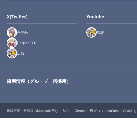
X(Twitter)
Youtube
全年齢
広報
English R18
広報
採用情報（グループ一括採用）
推奨環境：最新版のMicrosoft Edge、Safari、Chrome、Firefox（JavaScript・Cooki