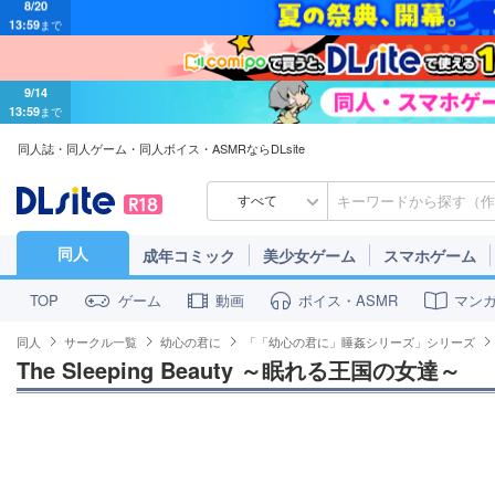
9/14
13:59
まで
同人誌・同人ゲーム・同人ボイス・ASMRならDLsite
すべて
同人
成年コミック
美少女ゲーム
スマホゲーム
ゲーム
動画
ボイス・ASMR
マン
TOP
同人
サークル一覧
幼心の君に
「「幼心の君に」睡姦シリーズ」シリーズ
The Sleeping Beauty ～眠れる王国の女達～