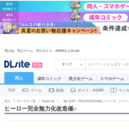
9/14
13:59
まで
8/13
23:59
まで
同人誌・同人ゲーム・同人ボイス・ASMRならDLsite
すべて
同人
成年コミック
美少女ゲーム
スマホゲーム
ゲーム
動画
ボイス・ASMR
マン
TOP
同人
サークル一覧
RubCraft
「催○音声／PROFESSIONALシリーズ」シリー
ヒーロー完全無力化改造催○