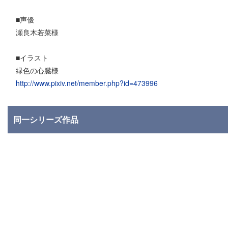
■声優
瀬良木若菜様
■イラスト
緑色の心臓様
http://www.pixiv.net/member.php?id=473996
同一シリーズ作品