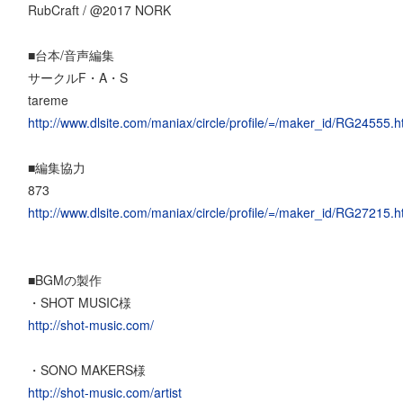
RubCraft / @2017 NORK
■台本/音声編集
サークルF・A・S
tareme
http://www.dlsite.com/maniax/circle/profile/=/maker_id/RG24555.h
■編集協力
873
http://www.dlsite.com/maniax/circle/profile/=/maker_id/RG27215.h
■BGMの製作
・SHOT MUSIC様
http://shot-music.com/
・SONO MAKERS様
http://shot-music.com/artist