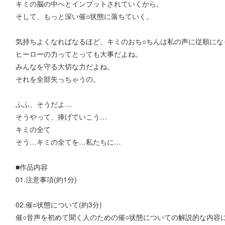
キミの脳の中へとインプットされていくから。
そして、もっと深い催○状態に落ちていく。
気持ちよくなればなるほど、キミのおち○ちんは私の声に従順にな
ヒーローの力ってとっても大事だよね。
みんなを守る大切な力だよね。
それを全部失っちゃうの。
ふふ、そうだよ…
そうやって、捧げていこう…
キミの全て
そう…キミの全てを…私たちに…
■作品内容
01.注意事項(約1分)
02.催○状態について(約3分)
催○音声を初めて聞く人のための催○状態についての解説的な内容