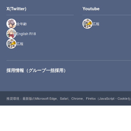
X(Twitter)
Youtube
全年齢
広報
English R18
広報
採用情報（グループ一括採用）
推奨環境：最新版のMicrosoft Edge、Safari、Chrome、Firefox（JavaScript・Cooki