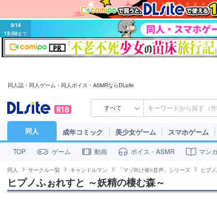
9/14
13:59
まで
同人誌・同人ゲーム・同人ボイス・ASMRならDLsite
すべて
同人
成年コミック
美少女ゲーム
スマホゲーム
ゲーム
動画
ボイス・ASMR
マン
TOP
同人
サークル一覧
キャンドルマン
「マゾ向け催○音声」シリーズ
ヒプノ
ヒプノふぉれすと ～妖精の棲む森～