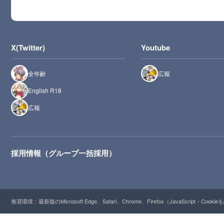
X(Twitter)
Youtube
全年齢
広報
English R18
広報
採用情報（グループ一括採用）
推奨環境：最新版のMicrosoft Edge、Safari、Chrome、Firefox（JavaScript・Cooki