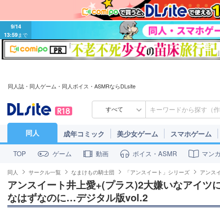
9/14
13:59
まで
同人誌・同人ゲーム・同人ボイス・ASMRならDLsite
すべて
同人
成年コミック
美少女ゲーム
スマホゲーム
ゲーム
動画
ボイス・ASMR
マン
TOP
同人
サークル一覧
なまけもの騎士団
「アンスイート」シリーズ
アンスイ
アンスイート井上愛+(プラス)2大嫌いなアイツ
なはずなのに…デジタル版vol.2