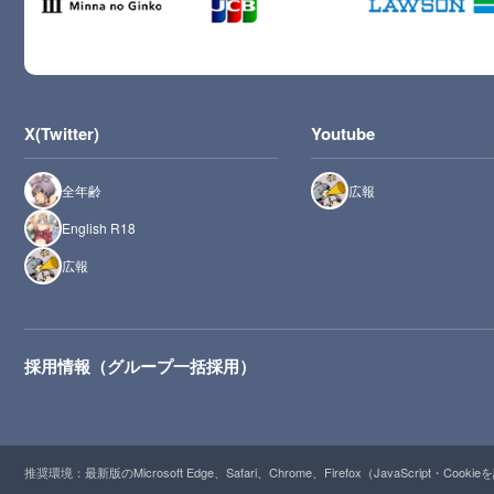
X(Twitter)
Youtube
全年齢
広報
English R18
広報
採用情報（グループ一括採用）
推奨環境：最新版のMicrosoft Edge、Safari、Chrome、Firefox（JavaScript・Cooki