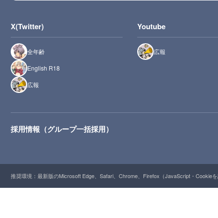
X(Twitter)
Youtube
全年齢
広報
English R18
広報
採用情報（グループ一括採用）
推奨環境：最新版のMicrosoft Edge、Safari、Chrome、Firefox（JavaScript・Cooki