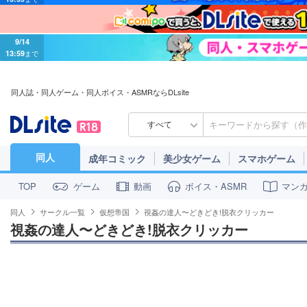
9/14
13:59
まで
同人誌・同人ゲーム・同人ボイス・ASMRならDLsite
すべて
同人
成年コミック
美少女ゲーム
スマホゲーム
ゲーム
動画
ボイス・ASMR
マン
TOP
同人
サークル一覧
仮想帝国
視姦の達人〜どきどき!脱衣クリッカー
視姦の達人〜どきどき!脱衣クリッカー