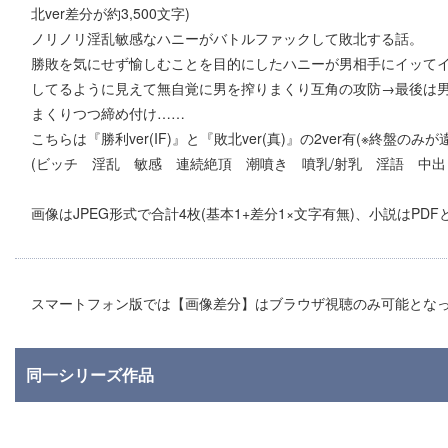
北ver差分が約3,500文字)
ノリノリ淫乱敏感なハニーがバトルファックして敗北する話。
勝敗を気にせず愉しむことを目的にしたハニーが男相手にイッて
してるように見えて無自覚に男を搾りまくり互角の攻防→最後は
まくりつつ締め付け……
こちらは『勝利ver(IF)』と『敗北ver(真)』の2ver有(※終盤のみが
(ビッチ 淫乱 敏感 連続絶頂 潮噴き 噴乳/射乳 淫語 中出
画像はJPEG形式で合計4枚(基本1+差分1×文字有無)、小説はPDF
スマートフォン版では【画像差分】はブラウザ視聴のみ可能とな
同一シリーズ作品