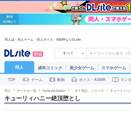
9/14
13:59
まで
同人誌・同人ゲーム・同人ボイス・ASMRならDLsite
すべて
同人
成年コミック
美少女ゲーム
スマホゲーム
ゲーム
動画
ボイス・ASMR
マン
TOP
同人
サークル一覧
ParticularStation
「ＢＦ戦記」シリーズ
キューリィハ
キューリィハニー絶頂堕とし