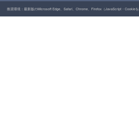
推奨環境：最新版のMicrosoft Edge、Safari、Chrome、Firefox（JavaScript・Cooki