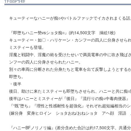
キューティーなハニーが痴○やバトルファックでイカされまくる話
『即堕ちハニー勢vsショタ痴○』(約14,500文字 挿絵1枚)
キューティー・如〇・ハリケーン・カンフーの四人に分身させられ
ミスティーも登場。
淫魔と戦闘中、淫魔の術を受けたせいで満員電車の中に吹き飛ば
ンフーの四人に分身させられたハニー。
別々の車両に分断された分身たちと電車を出て反撃しようとするが
即堕ち。
・後半
後日、助けに来たミスティーも即堕ちさせられ、ハニーと共に痴○
後半はハニーとミスティーが『後日』『流行りの痴○中毒肉便器』
『“既”堕ち』『理性と性感耐性を超強化』それぞれ超短編相当の
(嫁分身 変身ヒロイン ショタおね/おねショタ アヘ顔 淫語 
『ハニーBFノリノリ編』(差分含めた合計は約17,500文字。共通分が1