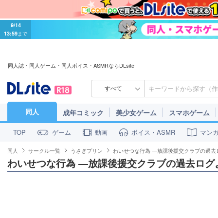
9/14
13:59
まで
同人誌・同人ゲーム・同人ボイス・ASMRならDLsite
すべて
同人
成年コミック
美少女ゲーム
スマホゲーム
ゲーム
動画
ボイス・ASMR
マン
TOP
同人
サークル一覧
うさぎプリン
わいせつな行為 ―放課後援交クラブの過去
わいせつな行為 ―放課後援交クラブの過去ログ