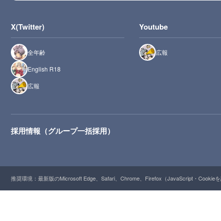
X(Twitter)
Youtube
全年齢
広報
English R18
広報
採用情報（グループ一括採用）
推奨環境：最新版のMicrosoft Edge、Safari、Chrome、Firefox（JavaScript・Cooki