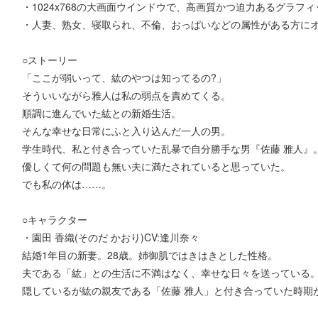
・1024x768の大画面ウインドウで、高画質かつ迫力あるグラフ
・人妻、熟女、寝取られ、不倫、おっぱいなどの属性がある方に
○ストーリー
「ここが弱いって、紘のやつは知ってるの?」
そういいながら雅人は私の弱点を責めてくる。
順調に進んでいた紘との新婚生活。
そんな幸せな日常にふと入り込んだ一人の男。
学生時代、私と付き合っていた乱暴で自分勝手な男『佐藤 雅人』
優しくて何の問題も無い夫に満たされていると思っていた。
でも私の体は……。
○キャラクター
・園田 香織(そのだ かおり)CV:逢川奈々
結婚1年目の新妻。28歳。姉御肌ではきはきとした性格。
夫である「紘」との生活に不満はなく、幸せな日々を送っている
隠しているが紘の親友である「佐藤 雅人」と付き合っていた時期