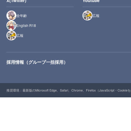
X(Twitter)
Youtube
全年齢
広報
English R18
広報
採用情報（グループ一括採用）
推奨環境：最新版のMicrosoft Edge、Safari、Chrome、Firefox（JavaScript・Cooki