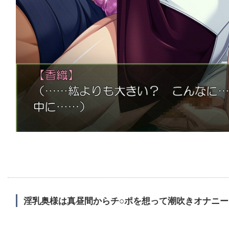
淫乳奥様は真昼間からチ○ポを想って潮吹きオナニー