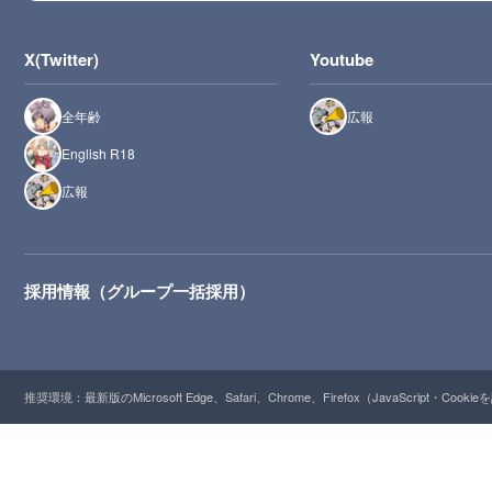
X(Twitter)
Youtube
全年齢
広報
English R18
広報
採用情報（グループ一括採用）
推奨環境：最新版のMicrosoft Edge、Safari、Chrome、Firefox（JavaScript・Cooki