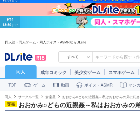
9/14
13:59
まで
同人誌・同人ゲーム・同人ボイス・ASMRならDLsite
すべて
同人
成年コミック
美少女ゲーム
スマホゲーム
ゲーム
動画
ボイス・ASMR
マン
TOP
同人
サークル一覧
倉楽屋
おおかみ○どもの近親姦～私はおおかみの弟に犯
おおかみ○どもの近親姦～私はおおかみの
専売