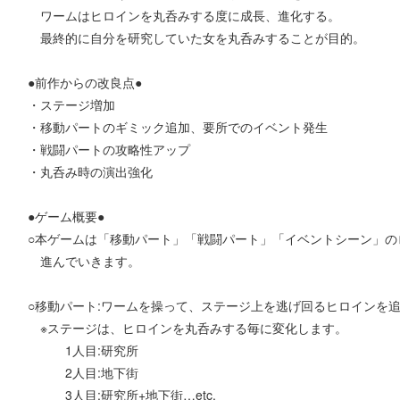
ワームはヒロインを丸呑みする度に成長、進化する。
最終的に自分を研究していた女を丸呑みすることが目的。
●前作からの改良点●
・ステージ増加
・移動パートのギミック追加、要所でのイベント発生
・戦闘パートの攻略性アップ
・丸呑み時の演出強化
●ゲーム概要●
○本ゲームは「移動パート」「戦闘パート」「イベントシーン」の
進んでいきます。
○移動パート:ワームを操って、ステージ上を逃げ回るヒロインを
※ステージは、ヒロインを丸呑みする毎に変化します。
1人目:研究所
2人目:地下街
3人目:研究所+地下街…etc.