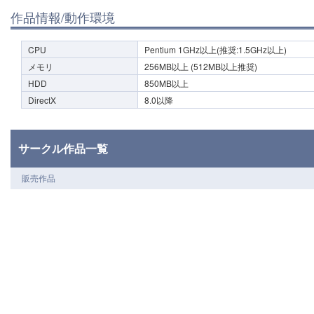
作品情報/動作環境
CPU
Pentium 1GHz以上(推奨:1.5GHz以上)
メモリ
256MB以上 (512MB以上推奨)
HDD
850MB以上
DirectX
8.0以降
サークル作品一覧
販売作品