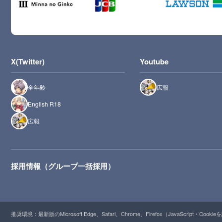
X(Twitter)
Youtube
全年齢
広報
English R18
広報
採用情報（グループ一括採用）
推奨環境：最新版のMicrosoft Edge、Safari、Chrome、Firefox（JavaScript・Cooki