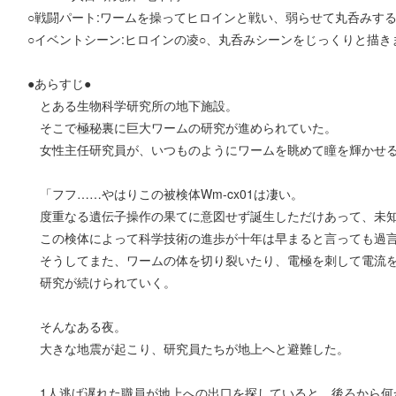
○戦闘パート:ワームを操ってヒロインと戦い、弱らせて丸呑みす
○イベントシーン:ヒロインの凌○、丸呑みシーンをじっくりと描き
●あらすじ●
とある生物科学研究所の地下施設。
そこで極秘裏に巨大ワームの研究が進められていた。
女性主任研究員が、いつものようにワームを眺めて瞳を輝かせ
「フフ……やはりこの被検体Wm-cx01は凄い。
度重なる遺伝子操作の果てに意図せず誕生しただけあって、未
この検体によって科学技術の進歩が十年は早まると言っても過
そうしてまた、ワームの体を切り裂いたり、電極を刺して電流
研究が続けられていく。
そんなある夜。
大きな地震が起こり、研究員たちが地上へと避難した。
1人逃げ遅れた職員が地上への出口を探していると、後ろから何