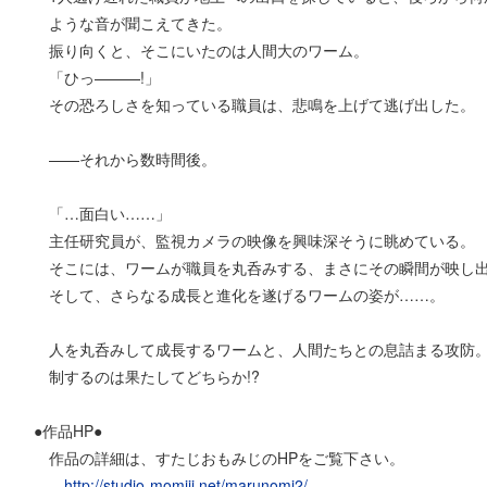
ような音が聞こえてきた。
振り向くと、そこにいたのは人間大のワーム。
「ひっ———!」
その恐ろしさを知っている職員は、悲鳴を上げて逃げ出した。
——それから数時間後。
「…面白い……」
主任研究員が、監視カメラの映像を興味深そうに眺めている。
そこには、ワームが職員を丸呑みする、まさにその瞬間が映し
そして、さらなる成長と進化を遂げるワームの姿が……。
人を丸呑みして成長するワームと、人間たちとの息詰まる攻防
制するのは果たしてどちらか!?
●作品HP●
作品の詳細は、すたじおもみじのHPをご覧下さい。
http://studio-momiji.net/marunomi2/