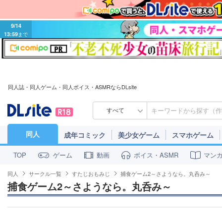
9/14
13:59
まで
同人誌・同人ゲーム・同人ボイス・ASMRならDLsite
すべて
同人
成年コミック
美少女ゲーム
スマホゲーム
ゲーム
動画
ボイス・ASMR
マン
TOP
同人
サークル一覧
すたじおもみじ
捕食ゲーム2～さようなら。丸呑み～
捕食ゲーム2～さようなら。丸呑み～