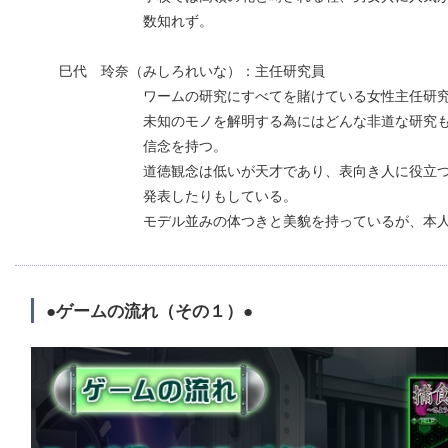
数知れず。
巳代 玲奈（みしろれいな）：主任研究員
ワームの研究にすべてを賭けている女性主任研究
未知のモノを解明する為にはどんな非道な研究も辞
信念を持つ。
道徳観念は低いが天才であり、表向き人に役立つ薬
発表したりもしている。
モデル並みの体つきと美貌を持っているが、本人はま
●ゲームの流れ（その１）●