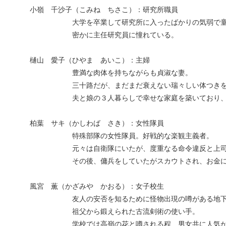
小嶺 千沙子（こみね ちさこ）：研究所職員
大学を卒業して研究所に入ったばかりの気弱で童
密かに主任研究員に憧れている。
樋山 愛子（ひやま あいこ）：主婦
豊満な肉体を持ちながらも貞淑な妻。
三十路だが、まだまだ衰えない瑞々しい体つきを
夫と娘の３人暮らしで幸せな家庭を築いており、周
柏葉 サキ（かしわば さき）：女性隊員
特殊部隊の女性隊員。好戦的な楽観主義者。
元々は自衛隊にいたが、度重なる命令違反と上司へ
その後、傭兵をしていたがスカウトされ、お金に釣ら
風宮 薫（かざみや かおる）：女子校生
友人の安否を知るために怪物出現の噂がある地下街
祖父から鍛えられた古流剣術の使い手。
学校では高嶺の花と噂される程、男女共に人気があり