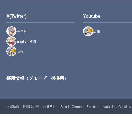
X(Twitter)
Youtube
全年齢
広報
English R18
広報
採用情報（グループ一括採用）
推奨環境：最新版のMicrosoft Edge、Safari、Chrome、Firefox（JavaScript・Cooki