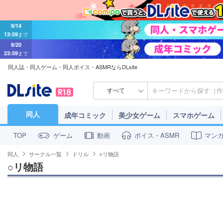
9/14
13:59
まで
8/20
23:59
まで
同人誌・同人ゲーム・同人ボイス・ASMRならDLsite
すべて
同人
成年コミック
美少女ゲーム
スマホゲーム
ゲーム
動画
ボイス・ASMR
マン
TOP
同人
サークル一覧
ドリル
○リ物語
○リ物語