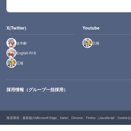
X(Twitter)
Youtube
全年齢
広報
English R18
広報
採用情報（グループ一括採用）
推奨環境：最新版のMicrosoft Edge、Safari、Chrome、Firefox（JavaScript・Cooki