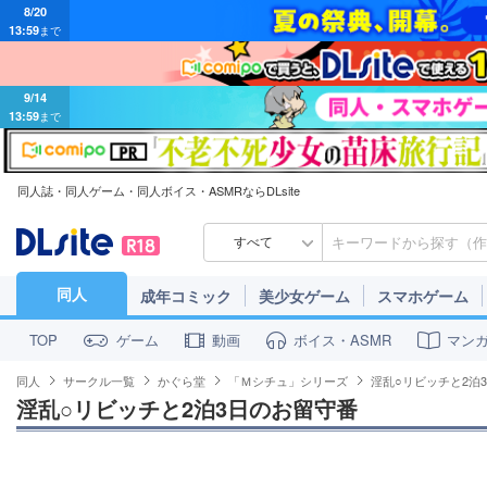
8/20
13:59
まで
9/14
13:59
まで
同人誌・同人ゲーム・同人ボイス・ASMRならDLsite
すべて
同人
成年コミック
美少女ゲーム
スマホゲーム
ゲーム
動画
ボイス・ASMR
マン
TOP
同人
サークル一覧
かぐら堂
「Ｍシチュ」シリーズ
淫乱○リビッチと2泊
淫乱○リビッチと2泊3日のお留守番