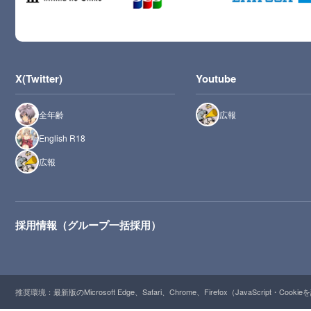
X(Twitter)
Youtube
全年齢
広報
English R18
広報
採用情報（グループ一括採用）
推奨環境：最新版のMicrosoft Edge、Safari、Chrome、Firefox（JavaScript・Cooki