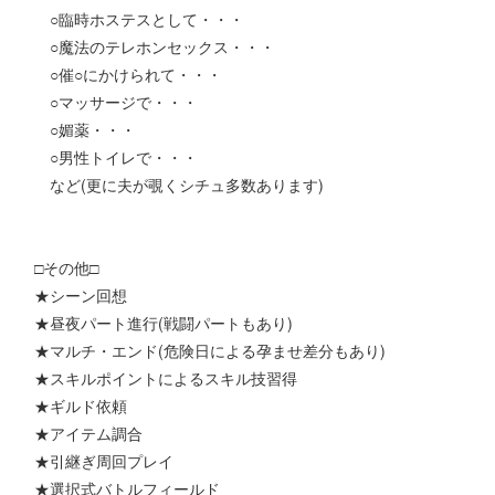
○臨時ホステスとして・・・
○魔法のテレホンセックス・・・
○催○にかけられて・・・
○マッサージで・・・
○媚薬・・・
○男性トイレで・・・
など(更に夫が覗くシチュ多数あります)
□その他□
★シーン回想
★昼夜パート進行(戦闘パートもあり)
★マルチ・エンド(危険日による孕ませ差分もあり)
★スキルポイントによるスキル技習得
★ギルド依頼
★アイテム調合
★引継ぎ周回プレイ
★選択式バトルフィールド