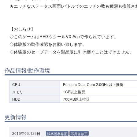
★エッチなステータス画面(バトルでのエッチの数も種類も換算さ
【おしらせ】
◇このゲームはRPGツクールVX Aceで作られています。
◇体験版の動作確認をお願い致します。
◇体験版のセーブデータを製品版に引き継ぐことはできません。
作品情報/動作環境
CPU
Pentium Dual-Core 2.0GHz以上推奨
メモリ
1GB以上推奨
HDD
700MB以上推奨
更新情報
2016年06月29日
誤字脱字修正
不具合修正