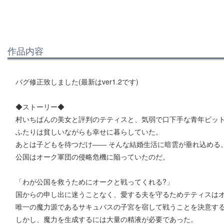
作品内容
バグ修正致しました(最新はver1.2です)
◆ストーリー◆
村いちばんの美女と評判のテティスと、気弱で口下手な青年ピッ
ふたりは貧しいながらも幸せに暮らしていた。
あとは子どもを待つだけ―― そんな結婚生活に暗雲が垂れ込める
公国はオーク軍団の侵略危機に陥っていたのだ。
「わが公国を救うためにオークと戦ってくれる?」
国からの申し出に迷うことなく、愛する夫を守るためテティスは
唯一の魔力源であるサキュバスの子宮を宿して戦うことを決意す
しかし、魔力を生成するには大量の精液が必要であった。