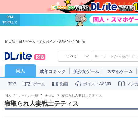
9/14
13:59
まで
同人誌・同人ゲーム・同人ボイス・ASMRならDLsite
すべて
同人
成年コミック
美少女ゲーム
スマホゲーム
ゲーム
動画
ボイス・ASMR
マン
TOP
同人
サークル一覧
チッコ
寝取られ人妻戦士テティス
寝取られ人妻戦士テティス