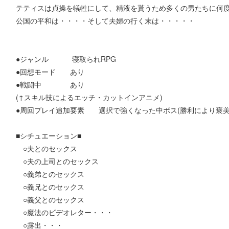
テティスは貞操を犠牲にして、精液を貰うため多くの男たちに何
公国の平和は・・・・そして夫婦の行く末は・・・・・
●ジャンル 寝取られRPG
●回想モード あり
●戦闘中 あり
(↑スキル技によるエッチ・カットインアニメ)
●周回プレイ追加要素 選択で強くなった中ボス(勝利により褒美
■シチュエーション■
○夫とのセックス
○夫の上司とのセックス
○義弟とのセックス
○義兄とのセックス
○義父とのセックス
○魔法のビデオレター・・・
○露出・・・