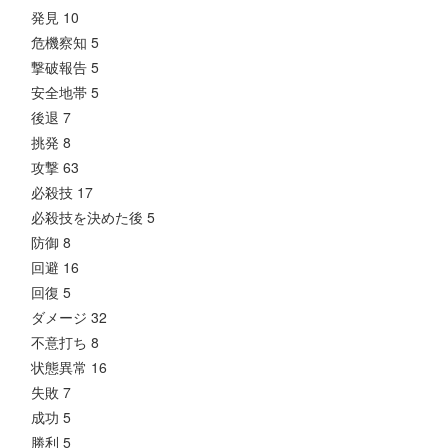
発見 10
危機察知 5
撃破報告 5
安全地帯 5
後退 7
挑発 8
攻撃 63
必殺技 17
必殺技を決めた後 5
防御 8
回避 16
回復 5
ダメージ 32
不意打ち 8
状態異常 16
失敗 7
成功 5
勝利 5