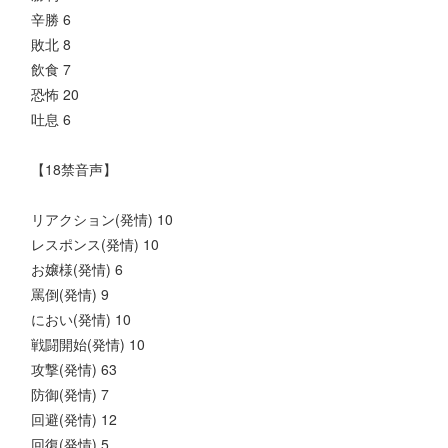
辛勝 6
敗北 8
飲食 7
恐怖 20
吐息 6
【18禁音声】
リアクション(発情) 10
レスポンス(発情) 10
お嬢様(発情) 6
罵倒(発情) 9
におい(発情) 10
戦闘開始(発情) 10
攻撃(発情) 63
防御(発情) 7
回避(発情) 12
回復(発情) 5