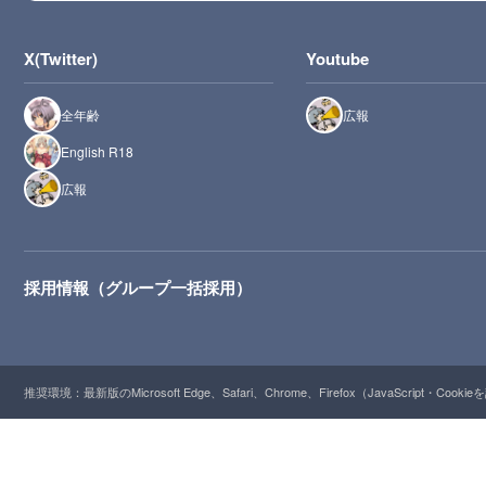
X(Twitter)
Youtube
全年齢
広報
English R18
広報
採用情報（グループ一括採用）
推奨環境：最新版のMicrosoft Edge、Safari、Chrome、Firefox（JavaScript・Cooki