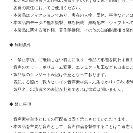
各自の責任においてご使用ください。
・本製品はフィクションであり、実在の人物、団体、事件などと
・本製品内データの無断複製、無断転載、無断配布、ウェブ上へ
・本製品に関する著作権、著作隣接権、その他の知的財産権は製
◆ 利用条件
・「禁止事項」に抵触しない範囲に限り、作品の形態を問わず自
・音声のカット、ボリューム変更、エフェクト加工なども自由に
・製品版のクレジット表記は任意となっております。
表記する際は「戦うヒロイン音声素材集 - 六条ゆかり / CV:小
製品名、出演者名の表記が判別できれば書式は問いません。
◆ 禁止事項
・音声素材単体としての再配布は固く禁じさせていただきます。
・本製品を主要な音声として、音声作品を製作することはご遠慮