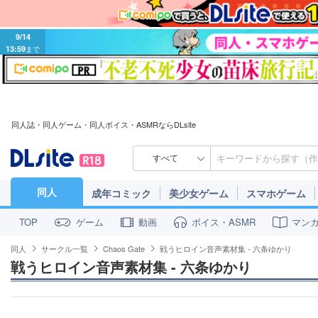
9/14
13:59
まで
同人誌・同人ゲーム・同人ボイス・ASMRならDLsite
すべて
同人
成年コミック
美少女ゲーム
スマホゲーム
ゲーム
動画
ボイス・ASMR
マン
TOP
同人
サークル一覧
Chaos Gate
戦うヒロイン音声素材集 - 六条ゆかり
戦うヒロイン音声素材集 - 六条ゆかり