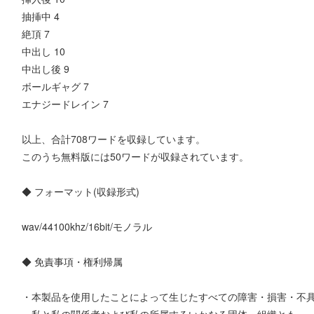
抽挿中 4
絶頂 7
中出し 10
中出し後 9
ボールギャグ 7
エナジードレイン 7
以上、合計708ワードを収録しています。
このうち無料版には50ワードが収録されています。
◆ フォーマット(収録形式)
wav/44100khz/16bit/モノラル
◆ 免責事項・権利帰属
・本製品を使用したことによって生じたすべての障害・損害・不
私と私の関係者および私の所属するいかなる団体・組織とも、一