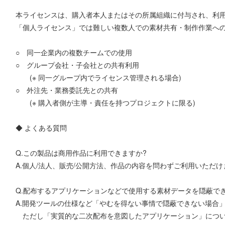
本ライセンスは、購入者本人またはその所属組織に付与され、利
「個人ライセンス」では難しい複数人での素材共有・制作作業へ
○ 同一企業内の複数チームでの使用
○ グループ会社・子会社との共有利用
(※ 同一グループ内でライセンス管理される場合)
○ 外注先・業務委託先との共有
(※ 購入者側が主導・責任を持つプロジェクトに限る)
◆ よくある質問
Q.この製品は商用作品に利用できますか?
A.個人/法人、販売/公開方法、作品の内容を問わずご利用いただけ
Q.配布するアプリケーションなどで使用する素材データを隠蔽で
A.開発ツールの仕様など「やむを得ない事情で隠蔽できない場合
ただし「実質的な二次配布を意図したアプリケーション」につい