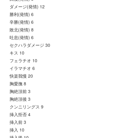
ダメージ(発情) 12
勝利(発情) 6
辛勝(発情) 6
敗北(発情) 8
吐息(発情) 6
セクハラダメージ 30
キス 10
フェラチオ 10
イラマチオ 6
快楽我慢 20
胸愛撫 8
胸絶頂前 3
胸絶頂後 3
クンニリングス 9
挿入拒否 4
挿入前 3
挿入 10
挿入後 10