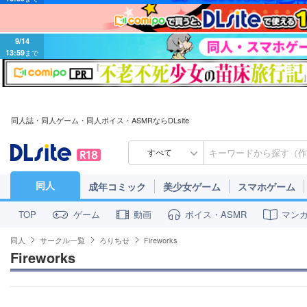
9/14
13:59
まで
同人誌・同人ゲーム・同人ボイス・ASMRならDLsite
すべて
同人
成年コミック
美少女ゲーム
スマホゲーム
ゲーム
動画
ボイス・ASMR
マン
TOP
同人
サークル一覧
ろりちせ
Fireworks
Fireworks