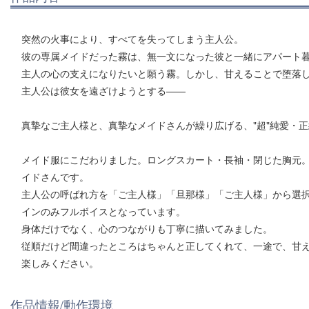
突然の火事により、すべてを失ってしまう主人公。
彼の専属メイドだった霧は、無一文になった彼と一緒にアパート
主人の心の支えになりたいと願う霧。しかし、甘えることで堕落
主人公は彼女を遠ざけようとする——
真摯なご主人様と、真摯なメイドさんが繰り広げる、"超"純愛・
メイド服にこだわりました。ロングスカート・長袖・閉じた胸元
イドさんです。
主人公の呼ばれ方を「ご主人様」「旦那様」「ご主人様」から選
インのみフルボイスとなっています。
身体だけでなく、心のつながりも丁寧に描いてみました。
従順だけど間違ったところはちゃんと正してくれて、一途で、甘
楽しみください。
作品情報/動作環境