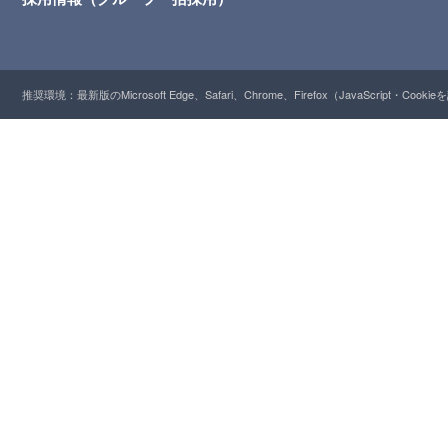
推奨環境：最新版のMicrosoft Edge、Safari、Chrome、Firefox（JavaScript・Cooki