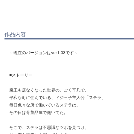
作品内容
～現在のバージョンはver1.03です～
■ストーリー
魔王も居なくなった世界の、ごく平凡で、
平和な町に住んでいる、ドジっ子主人公「ステラ」
毎日色々な所で働いているステラは、
その日は骨董品屋で働いてた。
そこで、ステラは不思議なツボを見つけ、