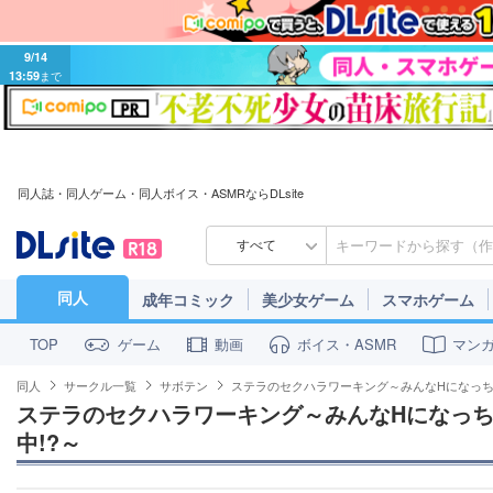
9/14
13:59
まで
同人誌・同人ゲーム・同人ボイス・ASMRならDLsite
すべて
同人
成年コミック
美少女ゲーム
スマホゲーム
ゲーム
動画
ボイス・ASMR
マン
TOP
同人
サークル一覧
サボテン
ステラのセクハラワーキング～みんなHになっち
ステラのセクハラワーキング～みんなHになっ
中!?～