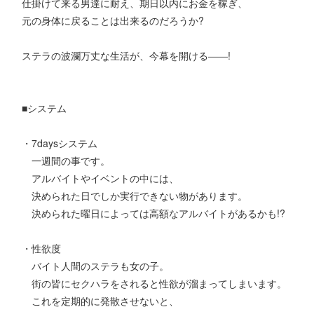
仕掛けて来る男達に耐え、期日以内にお金を稼ぎ、
元の身体に戻ることは出来るのだろうか?
ステラの波瀾万丈な生活が、今幕を開ける――!
■システム
・7daysシステム
一週間の事です。
アルバイトやイベントの中には、
決められた日でしか実行できない物があります。
決められた曜日によっては高額なアルバイトがあるかも!?
・性欲度
バイト人間のステラも女の子。
街の皆にセクハラをされると性欲が溜まってしまいます。
これを定期的に発散させないと、