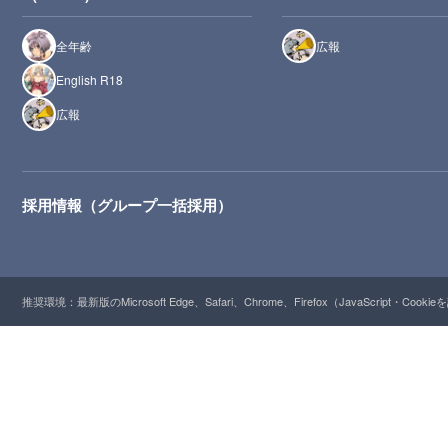
全年齢
広報
English R18
広報
採用情報（グループ一括採用）
推奨環境：最新版のMicrosoft Edge、Safari、Chrome、Firefox（JavaScript・Cooki