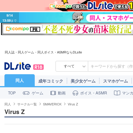
9/14
13:59
まで
同人誌・同人ゲーム・同人ボイス・ASMRならDLsite
すべて
同人
成年コミック
美少女ゲーム
スマホゲーム
ゲーム
動画
ボイス・ASMR
マン
TOP
同人
サークル一覧
SMAVERICK
Virus Z
Virus Z