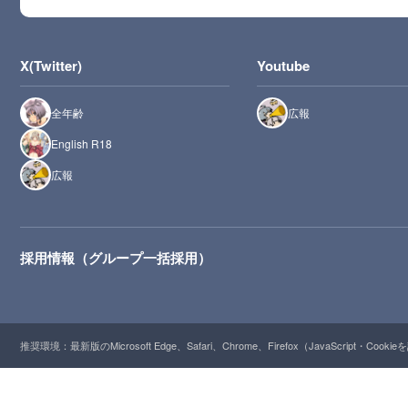
X(Twitter)
Youtube
全年齢
広報
English R18
広報
採用情報（グループ一括採用）
推奨環境：最新版のMicrosoft Edge、Safari、Chrome、Firefox（JavaScript・Cooki