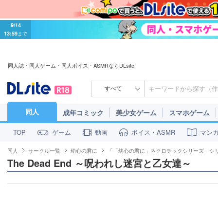
9/14
13:59
まで
同人誌・同人ゲーム・同人ボイス・ASMRならDLsite
すべて
同人
成年コミック
美少女ゲーム
スマホゲーム
ゲーム
動画
ボイス・ASMR
マン
TOP
同人
サークル一覧
幼心の君に
「「幼心の君に」ネクロチックシリーズ」シ
The Dead End ～呪われし迷宮と乙女達～