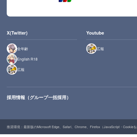
X(Twitter)
Youtube
全年齢
広報
English R18
広報
採用情報（グループ一括採用）
推奨環境：最新版のMicrosoft Edge、Safari、Chrome、Firefox（JavaScript・Cooki