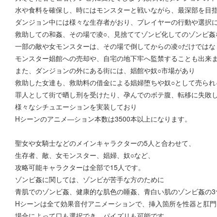
水や食料を確保し、時にはモンスターと戦いながら、最深部を目
ダンジョン中には様々な生存者がおり、プレイヤーの行動や選択
救助しての和姦、その場で凌○、見捨ててゾンビ化してのゾンビ姦
一部の敵や女モンスターは、その場で倒してからの凌○だけではな
モンスター娼館への売却や、自宅の地下牢へ監禁することも出来
また、ダンジョンの外にある街には、娼館や奴○市場があり
救助した女達も、救助料の借金による娼婦堕ちや奴○として売られ
罪人として街で晒し刑を受けたり、孕んでのボテ腹、転移に失敗
様々なシチュエーションを実装しており
Hシーンのアニメ―ション本数は3500本以上になります。
聖女や女騎士などのメインキャラクターの5人と合わせて、
生存者、敵、女モンスター、娼婦、奴○など、
攻略可能キャラクターは全部で15人です。
ゾンビ姦に関しては、ゾンビが苦手な方のために
青肌でのゾンビ姦、健康的な肌色の睡姦、青白い肌のゾンビ姦の3
Hシーンは全て効果音付アニメーションで、挿入箇所を性器と肛門
場合によって口も選択でき、パイズリも可能です。