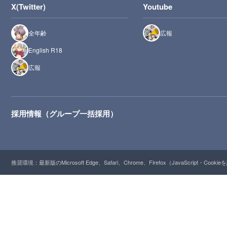
X(Twitter)
Youtube
全年齢
広報
English R18
広報
採用情報（グループ一括採用）
推奨環境：最新版のMicrosoft Edge、Safari、Chrome、Firefox（JavaScript・Cooki