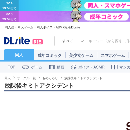
8/13
23:59
まで
同人誌・同人ゲーム・同人ボイス・ASMRならDLsite
すべて
同人
成年コミック
美少女ゲーム
スマホゲーム
ゲーム
動画
ボイス・ASMR
マン
TOP
同人
サークル一覧
ものくろり
放課後キミトアクシデント
放課後キミトアクシデント