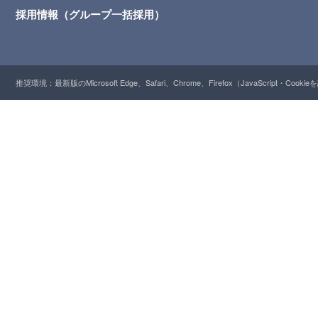
採用情報（グループ一括採用）
推奨環境：最新版のMicrosoft Edge、Safari、Chrome、Firefox（JavaScript・Cooki