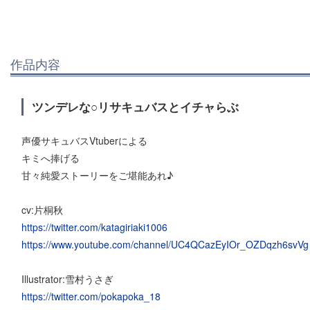
作品内容
ツンデレな○リサキュバスとイチャらぶ
声優サキュバスVtuberによる
キミへ捧げる
甘々純愛ストーリーをご堪能あれ♪
cv:片桐秋
https://twitter.com/katagiriaki1006
https://www.youtube.com/channel/UC4QCazEyIOr_OZDqzh6svVg
Illustrator:雪村うさぎ
https://twitter.com/pokapoka_18