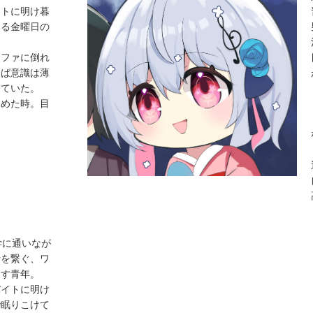
イトに明け暮
める金曜日の
ファに倒れ
けば意識は薄
ちていた。
めた時。目
。
学に通いなが
活を繋ぐ、ワ
らす青年。
バイトに明け
で眠りこけて