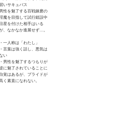
習いサキュバス
男性を魅了する百戦錬磨の
淫魔を目指して試行錯誤中
目星を付けた相手はいる
が、なかなか進展せず…。
・一人称は「わたし」
・言葉は強く話し、悪気は
ない
・男性を魅了するつもりが
逆に魅了されていることに
自覚はあるが、プライドが
高く素直になれない。