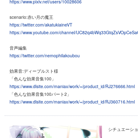
https://www.pixiv.net/users/10028606
scenario:赤い月の魔王
https://twitter.com/akatukiaineVT
https://www.youtube.com/channel/UC82q4bWq33GtqZsVOpCeSaQ
音声編集
https://twitter.com/nemophilakoubou
効果音:ディーブルスト様
「色んな効果音集100」
https://www.dlsite.com/maniax/work/=/product_id/RJ276666.html
「色んな効果音集100パート2」
https://www.dlsite.com/maniax/work/=/product_id/RJ360716.html
シチュエーシ