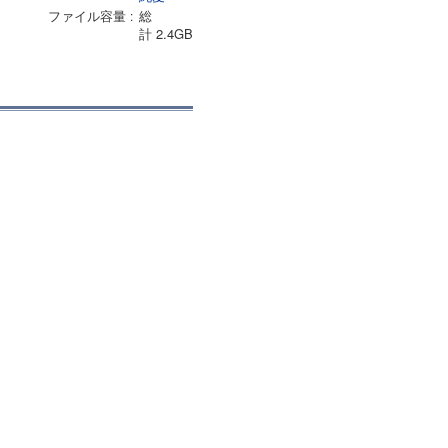
ファイル容量
総
計 2.4GB