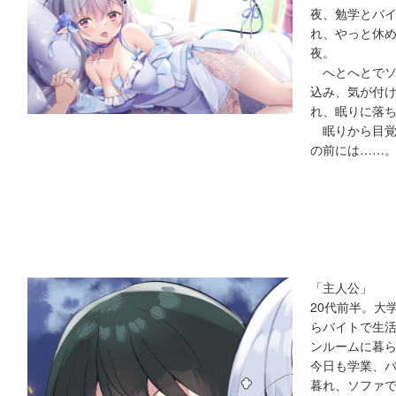
夜、勉学とバ
れ、やっと休
夜。
へとへとでソ
込み、気が付
れ、眠りに落
眠りから目覚
の前には……
「主人公」
20代前半。大
らバイトで生
ンルームに暮
今日も学業、
暮れ、ソファ