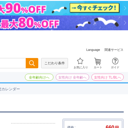
関連サービス
Language
こだわり条件
検索
お気に入り
カート
ガイド
全年齢向けへ
女性向け 全年齢へ
女性向け TL/BLへ
売カレンダー
660
価格
円