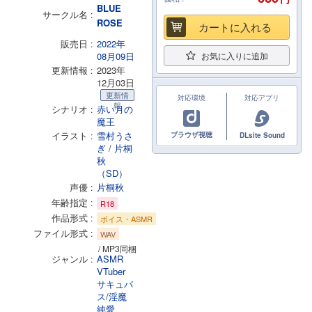
BLUE
サークル名
ROSE
カートに入れる
販売日
2022年
08月09日
お気に入りに追加
更新情報
2023年
12月03日
更新情
対応環境
対応アプリ
報
シナリオ
赤い月の
魔王
イラスト
雪村うさ
ブラウザ視聴
DLsite Sound
ぎ
/
片桐
秋
（SD）
声優
片桐秋
年齢指定
R18
作品形式
ボイス・ASMR
ファイル形式
WAV
/ MP3同梱
ジャンル
ASMR
VTuber
サキュバ
ス/淫魔
純愛