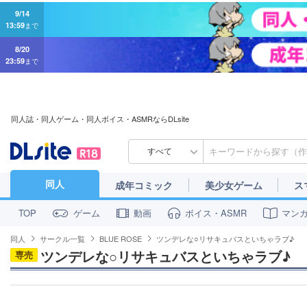
9/14
13:59
まで
8/20
23:59
まで
同人誌・同人ゲーム・同人ボイス・ASMRならDLsite
すべて
同人
成年コミック
美少女ゲーム
ス
ゲーム
動画
ボイス・ASMR
マン
TOP
同人
サークル一覧
BLUE ROSE
ツンデレな○リサキュバスといちゃラブ♪
ツンデレな○リサキュバスといちゃラブ♪
専売