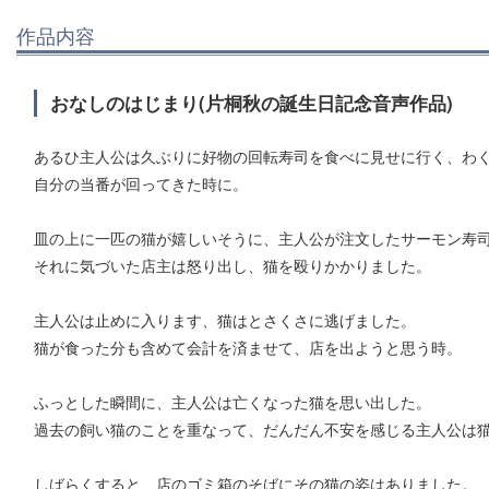
作品内容
おなしのはじまり(片桐秋の誕生日記念音声作品)
あるひ主人公は久ぶりに好物の回転寿司を食べに見せに行く、わ
自分の当番が回ってきた時に。
皿の上に一匹の猫が嬉しいそうに、主人公が注文したサーモン寿
それに気づいた店主は怒り出し、猫を殴りかかりました。
主人公は止めに入ります、猫はとさくさに逃げました。
猫が食った分も含めて会計を済ませて、店を出ようと思う時。
ふっとした瞬間に、主人公は亡くなった猫を思い出した。
過去の飼い猫のことを重なって、だんだん不安を感じる主人公は
しばらくすると、店のゴミ箱のそばにその猫の姿はありました。