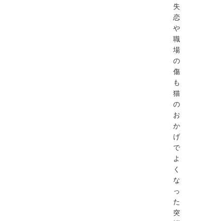
失
恋
や
職
場
の
傷
も
猫
の
お
か
げ
で
よ
く
な
っ
た
突