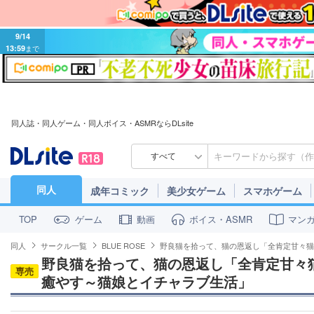
9/14
13:59
まで
同人誌・同人ゲーム・同人ボイス・ASMRならDLsite
すべて
同人
成年コミック
美少女ゲーム
スマホゲーム
ゲーム
動画
ボイス・ASMR
マン
TOP
同人
サークル一覧
BLUE ROSE
野良猫を拾って、猫の恩返し「全肯定甘々猫
野良猫を拾って、猫の恩返し「全肯定甘々
専売
癒やす～猫娘とイチャラブ生活」