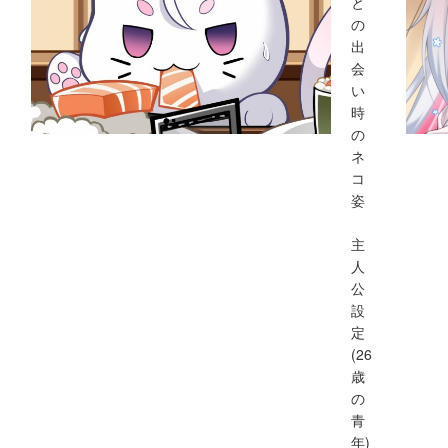
と
の
出
会
い
時
の
ネ
コ
姿
主
人
公
設
定
(26
歳
の
青
年)