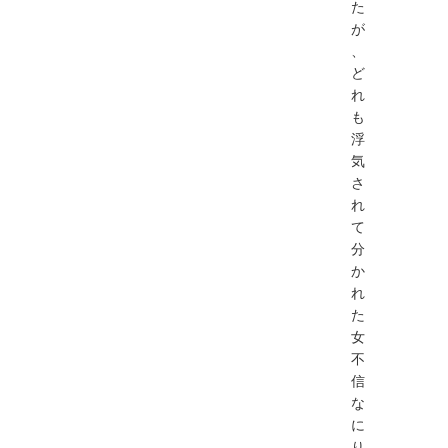
た
が
、
ど
れ
も
浮
気
さ
れ
て
分
か
れ
た
女
不
信
な
に
り