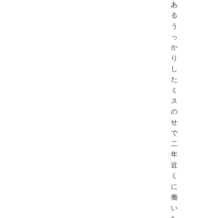
あ
る
う
っ
か
り
し
た
ミ
ス
の
せ
で
二
年
近
く
に
働
い
た