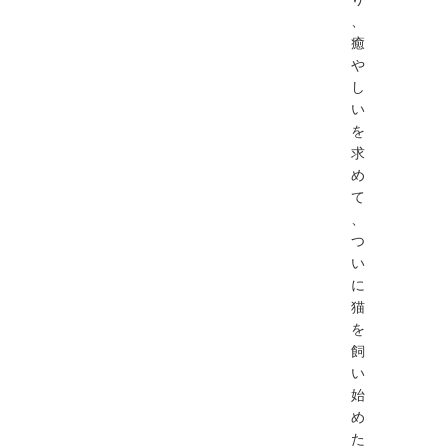
、
癒
や
し
い
を
求
め
て
、
つ
い
に
猫
を
飼
い
始
め
た