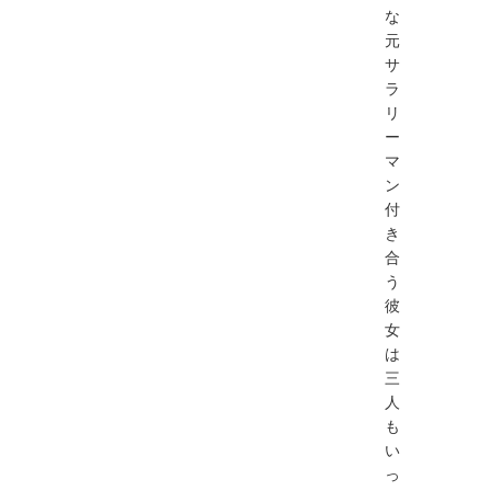
な
元
サ
ラ
リ
ー
マ
ン
付
き
合
う
彼
女
は
三
人
も
い
っ