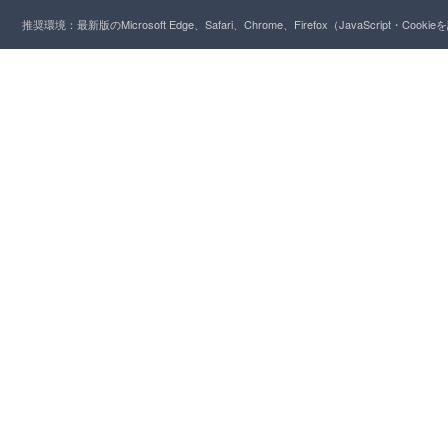
推奨環境：最新版のMicrosoft Edge、Safari、Chrome、Firefox（JavaScript・Cooki