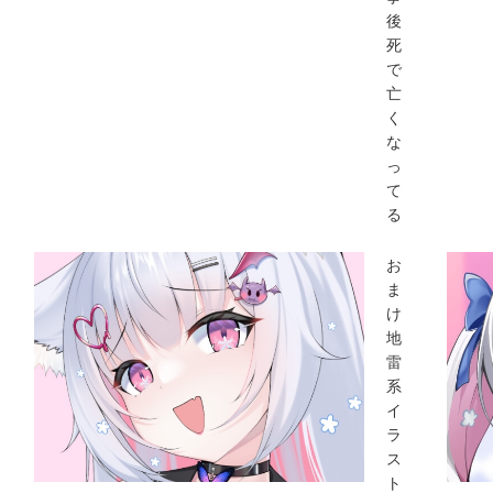
後
死
で
亡
く
な
っ
て
る
お
ま
け
地
雷
系
イ
ラ
ス
ト