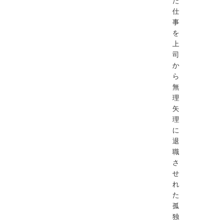
仕
事
を
上
司
か
ら
無
理
矢
理
に
退
職
さ
せ
れ
た
孤
独