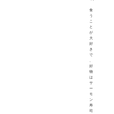
食
う
こ
と
が
大
好
き
で
、
好
物
は
サ
ー
モ
ン
寿
司