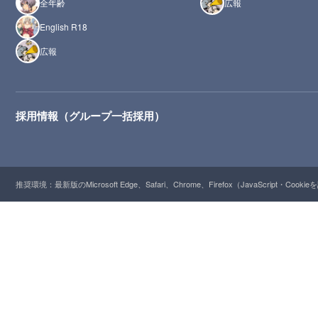
全年齢
広報
English R18
広報
採用情報（グループ一括採用）
推奨環境：最新版のMicrosoft Edge、Safari、Chrome、Firefox（JavaScript・Cooki