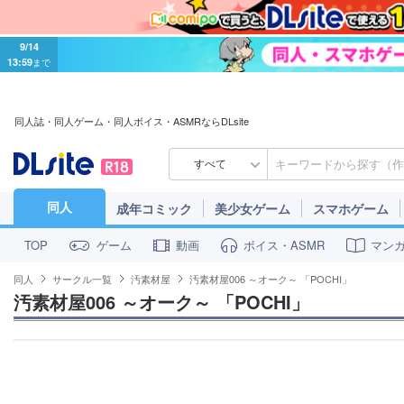
9/14
13:59
まで
同人誌・同人ゲーム・同人ボイス・ASMRならDLsite
すべて
同人
成年コミック
美少女ゲーム
スマホゲーム
ゲーム
動画
ボイス・ASMR
マン
TOP
同人
サークル一覧
汚素材屋
汚素材屋006 ～オーク～ 「POCHI」
汚素材屋006 ～オーク～ 「POCHI」