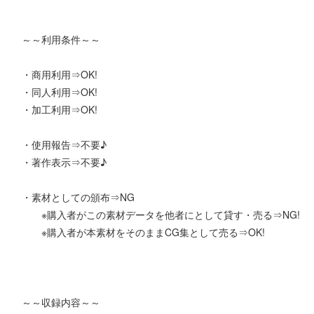
～～利用条件～～
・商用利用⇒OK!
・同人利用⇒OK!
・加工利用⇒OK!
・使用報告⇒不要♪
・著作表示⇒不要♪
・素材としての頒布⇒NG
※購入者がこの素材データを他者にとして貸す・売る⇒NG!
※購入者が本素材をそのままCG集として売る⇒OK!
～～収録内容～～