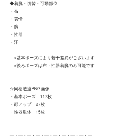
◆着脱・切替・可動部位
・布
・表情
・腕
・性器
・汗
※基本ポーズにより若干差異がございます
※後ろポーズは布・性器着脱のみ可能です
☆同梱透過PNG画像
・基本ポーズ 117枚
・顔アップ 27枚
・性器単体 15枚
―・―・―・―・―・―・―・―・―・―