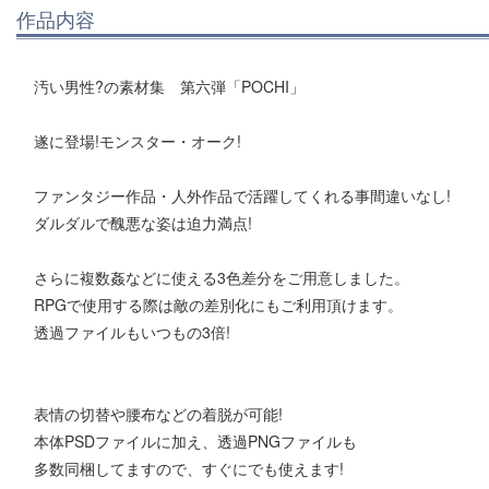
作品内容
汚い男性?の素材集 第六弾「POCHI」
遂に登場!モンスター・オーク!
ファンタジー作品・人外作品で活躍してくれる事間違いなし!
ダルダルで醜悪な姿は迫力満点!
さらに複数姦などに使える3色差分をご用意しました。
RPGで使用する際は敵の差別化にもご利用頂けます。
透過ファイルもいつもの3倍!
表情の切替や腰布などの着脱が可能!
本体PSDファイルに加え、透過PNGファイルも
多数同梱してますので、すぐにでも使えます!