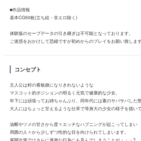
■作品情報
基本CG50枚(立ち絵・非エロ除く)
体験版のセーブデータの引き継ぎは不可能となっております。
ご迷惑をおかけして恐縮ですが初めからのプレイをお願い致しま
コンセプト
主人公は村の看板娘になりきれないような
マスコット的ポジションの明るく元気で健康的な少女。
年下には頑張ってお姉ちゃんぶり、同年代には素のサバサバした
大人にはちょっと甘えるような仕草で等身大の少女の様子を描い
油断やツメの甘さから度々エッチなハプニングが起こってしまい
周囲の人々から少しずつ性的な目を向けられてしまいます。
展開次第ではさらに過激な行為にも及んでしまうことが・・・?