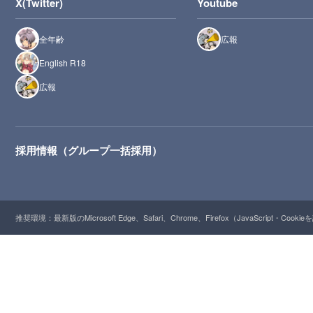
X(Twitter)
Youtube
全年齢
広報
English R18
広報
採用情報（グループ一括採用）
推奨環境：最新版のMicrosoft Edge、Safari、Chrome、Firefox（JavaScript・Cooki