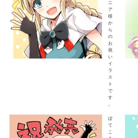
ニ
ア
様
か
ら
の
お
祝
い
イ
ラ
ス
ト
で
す
。
ぽ
て
こ