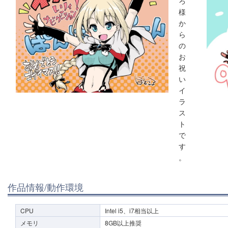
ろ
様
か
ら
の
お
祝
い
イ
ラ
ス
ト
で
す
。
作品情報/動作環境
CPU
Intel i5、i7相当以上
メモリ
8GB以上推奨