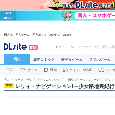
9/14
13:59
まで
同人誌・同人ゲーム・同人ボイス・ASMRならDLsite
すべて
同人
成年コミック
美少女ゲーム
スマホゲーム
ゲーム
動画
ボイス・ASMR
マン
TOP
同人
サークル一覧
アトリエちょいす
「RPGツクール」シリーズ
レリィ
レリィ・ナビゲーション!～少女路地裏紀行
専売