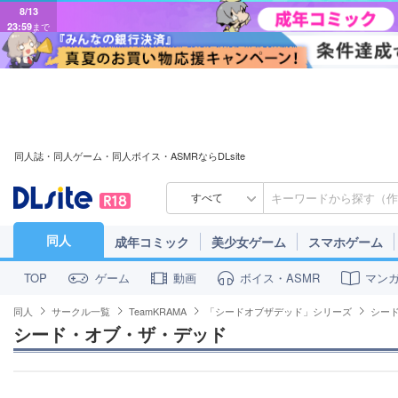
8/13
23:59
まで
同人誌・同人ゲーム・同人ボイス・ASMRならDLsite
すべて
同人
成年コミック
美少女ゲーム
スマホゲーム
ゲーム
動画
ボイス・ASMR
マン
TOP
同人
サークル一覧
TeamKRAMA
「シードオブザデッド」シリーズ
シー
シード・オブ・ザ・デッド