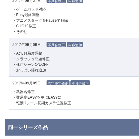
2017年09月27日
不具合修正
内容追加
・ゲームパッド対応
・Easy最終調整
・アニメスタックをPauseで解除
・SHG12修正
・その他
2017年09月09日
不具合修正
内容追加
・Act6難易度調整
・クラッシュ問題修正
・死亡シーンON/OFF
・おっぱい揺れ追加
2017年09月05日
誤字脱字修正
不具合修正
・武器名修正
・難易度EASYを更にEASYに
・報酬Hシーン初期カメラ位置修正
同一シリーズ作品