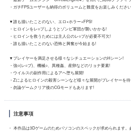
・ガチFPSユーザーも納得のボリュームと難度をお楽しみください
▼誰も描いたことのない、エロ×ホラー×FPS!
・ヒロインをレ○プしようとゾンビ軍団が襲いかかる!
・ヒロインを救うためには主人公のレ○プが必要不可欠!
・誰も描いたことのない恐怖と興奮が今始まる!
▼プレイヤーを満足させる様々なシチュエーションのHシーン!
・強○(レ○プ)、機械○、異種姦、産卵などのリョナ要素!
・ウイルスの副作用によるアヘ堕ち展開!
・Zによるヒロインの殺害シーンなど様々な展開がプレイヤーを待
・勿論ゲームクリア後のCGモードもあります!
注意事項
本作品は3Dゲームのためパソコンのスペックが求められます。