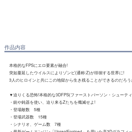
作品内容
本格的なFPSにエロ要素が融合!
突如蔓延したウイルスによりゾンビ(通称:Z)が徘徊する世界に!
3人のヒロインと共にこの地獄から生き残ることができるのだろうか
▼迫りくる恐怖!本格的な3DFPS(ファーストパーソン・シューティ
・銃や鈍器を使い、迫り来るZたちを殲滅せよ!
・登場敵数 5種
・登場武器数 15種
・シナリオ、ゲーム数 7種
・最新ゲームエンジン「UnrealEngine4」を用いた高3Dグラフィッ