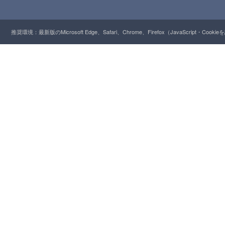
推奨環境：最新版のMicrosoft Edge、Safari、Chrome、Firefox（JavaScript・Cooki