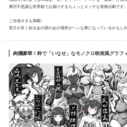
摩訶不思議な世界観でお届けするちょっとエッチな冒険活劇です
ご当地ネタも満載!
貴方が良く知るあの国のあの場所がヘンな事になっているかもし
絢爛豪華！粋で「いなせ」なモノクロ映画風グラフィ