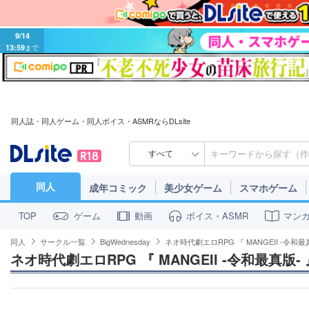
9/14
13:59
まで
同人誌・同人ゲーム・同人ボイス・ASMRならDLsite
すべて
同人
成年コミック
美少女ゲーム
スマホゲーム
ゲーム
動画
ボイス・ASMR
マン
TOP
同人
サークル一覧
BigWednesday
ネオ時代劇エロRPG 『 MANGEII -令和最
ネオ時代劇エロRPG 『 MANGEII -令和最真版- 