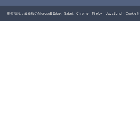
推奨環境：最新版のMicrosoft Edge、Safari、Chrome、Firefox（JavaScript・Cooki