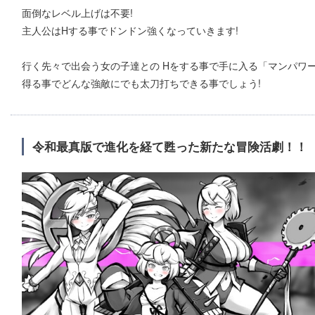
面倒なレベル上げは不要!
主人公はHする事でドンドン強くなっていきます!
行く先々で出会う女の子達との Hをする事で手に入る「マンパワ
得る事でどんな強敵にでも太刀打ちできる事でしょう!
令和最真版で進化を経て甦った新たな冒険活劇！！