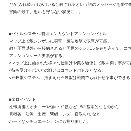
だが 入れ替わりがバレると殺されるという謎のメッセージを夢で
冒険の最中、思いも寄らない状況に…。
■バトルシステム:範囲エンカウントアクションバトル
マップ上で敵シンボルに突撃・魔法攻撃で攻撃が可能。
敵と正面以外から接触されると周囲のシンボルを巻き込んで、コ
アクションゲーム要素が有る。
○マップ上に施された様々な仕掛けや罠を駆使して敵を倒す事が可
○待ち受けるボスとの戦いはコマンドバトルとなる。
○召喚獣システム、捕まえた召喚獣は戦闘でも戦わせる事ができる
■エロイベント
性転換後のオナニーや強○・和姦などTSの基本的なものから
異種姦・妊娠・出産・緊縛・レズ・寝取られ など
ハードなシチュエーションにも拘りました。