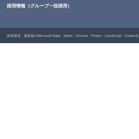
採用情報（グループ一括採用）
推奨環境：最新版のMicrosoft Edge、Safari、Chrome、Firefox（JavaScript・Cooki