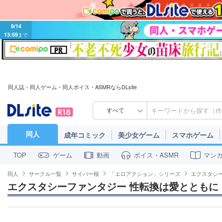
9/14
13:59
まで
同人誌・同人ゲーム・同人ボイス・ASMRならDLsite
すべて
同人
成年コミック
美少女ゲーム
スマホゲーム
ゲーム
動画
ボイス・ASMR
マン
TOP
同人
サークル一覧
サイバー桜
「エロアクション」シリーズ
エクスタシ
エクスタシーファンタジー 性転換は愛とともに