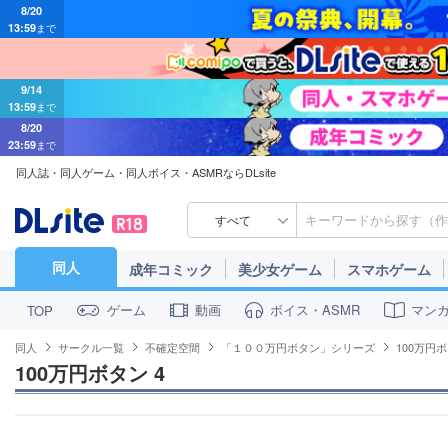
8/20
13:59
まで
9/14
13:59
まで
8/20
23:59
まで
同人誌・同人ゲーム・同人ボイス・ASMRならDLsite
すべて
同人
成年コミック
美少女ゲーム
スマホゲーム
ゲーム
動画
ボイス・ASMR
マン
TOP
同人
サークル一覧
不確定空間
「１００万円ボタン」シリーズ
100万円ボ
100万円ボタン 4