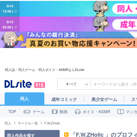
9/14
13:59
まで
8/13
23:59
まで
同人誌・同人ゲーム・同人ボイス・ASMRならDLsite
すべて
同人
成年コミック
美少女ゲーム
ス
ゲーム
動画
ボイス・ASMR
マン
TOP
同人
サークル一覧
F.W.ZHolic
「
F.W.ZHolic
」のプロフ
同人作品を探す