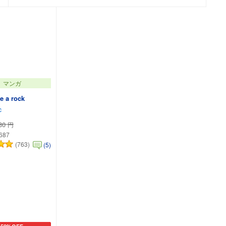
マンガ
ke a rock
c
30
円
,687
(763)
(5)