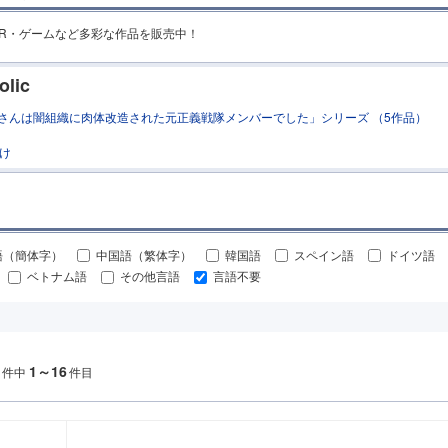
・ASMR・ゲームなど多彩な作品を販売中！
olic
さんは闇組織に肉体改造された元正義戦隊メンバーでした」シリーズ （5作品）
け
語（簡体字）
中国語（繁体字）
韓国語
スペイン語
ドイツ語
ベトナム語
その他言語
言語不要
1～16
件中
件目