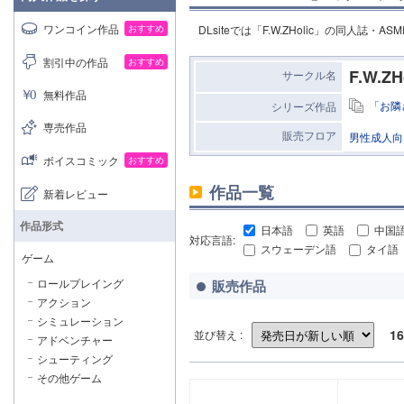
ワンコイン作品
おすすめ
DLsiteでは「F.W.ZHolic」の同人誌
割引中の作品
おすすめ
F.W.ZH
サークル名
無料作品
「お隣
シリーズ作品
専売作品
販売フロア
男性成人向
ボイスコミック
おすすめ
作品一覧
新着レビュー
作品形式
日本語
英語
中国
対応言語:
スウェーデン語
タイ語
ゲーム
ロールプレイング
販売作品
アクション
シミュレーション
16
並び替え :
アドベンチャー
シューティング
その他ゲーム