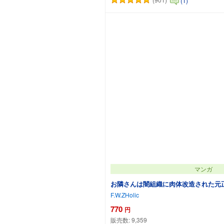
(1)
カートに追加
マンガ
お隣さんは闇組織に肉体改造された元
F.W.ZHolic
770
円
販売数:
9,359