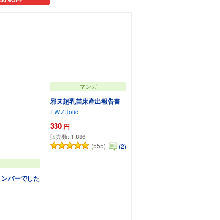
50%OFF
カートに追加
マンガ
邪ヌ超乳苗床產出報告書
F.W.ZHolic
330
円
販売数:
1,886
(555)
(2)
メンバーでした