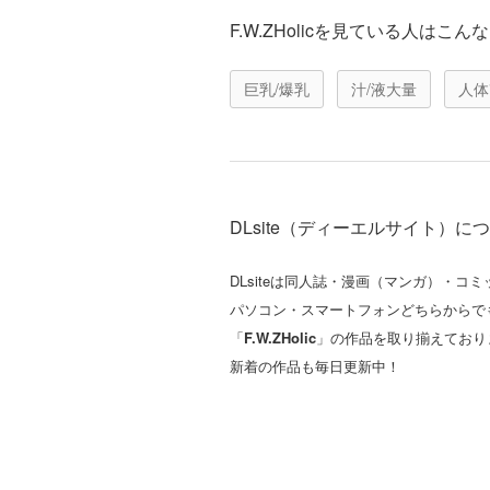
F.W.ZHolicを見ている人は
巨乳/爆乳
汁/液大量
人体
DLsite（ディーエルサイト）に
DLsiteは同人誌・漫画（マンガ）・
パソコン・スマートフォンどちらからで
「
F.W.ZHolic
」の作品を取り揃えており
新着の作品も毎日更新中！