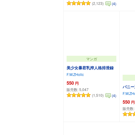
(2,123)
(4)
カートに追加
マンガ
美少女暴君乳搾人格排泄録
F.W.ZHolic
550
円
バニー
販売数:
5,047
F.W.ZHo
(1,510)
(4)
550
円
販売数
カートに追加