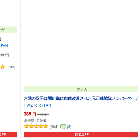
ンガ
儀
FAN
100
円
(103)
マンガ
お隣の双子は闇組織に肉体改造された元正義戦隊メンバーでし
F.W.ZHolic
/
FAN
385
円
770
円
販売数:
7,649
(994)
(3)
OFF
50%OFF
トに追加
カートに追加