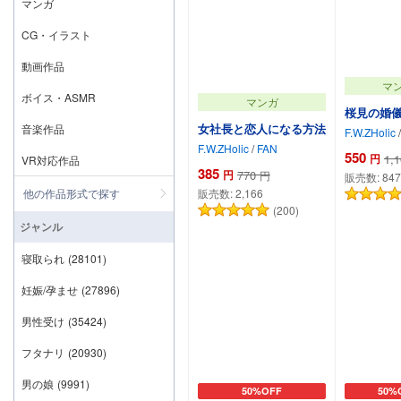
マンガ
CG・イラスト
動画作品
マ
ボイス・ASMR
マンガ
桜見の婚
女社長と恋人になる方法
音楽作品
F.W.ZHolic
/
F.W.ZHolic
/
FAN
550
円
1,
VR対応作品
385
円
770
円
販売数:
847
販売数:
2,166
他の作品形式で探す
(200)
ジャンル
寝取られ
(28101)
妊娠/孕ませ
(27896)
男性受け
(35424)
フタナリ
(20930)
男の娘
(9991)
50%OFF
50%
カートに追加
カー