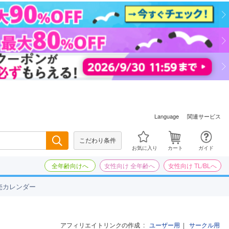
関連サービス
Language
こだわり条件
検索
お気に入り
カート
ガイド
全年齢向けへ
女性向け 全年齢へ
女性向け TL/BLへ
売カレンダー
アフィリエイトリンクの作成
:
ユーザー用
|
サークル用