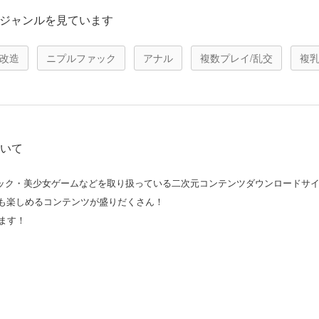
こんなジャンルを見ています
改造
ニプルファック
アナル
複数プレイ/乱交
複乳
ついて
コミック・美少女ゲームなどを取り扱っている二次元コンテンツダウンロードサ
も楽しめるコンテンツが盛りだくさん！
ます！