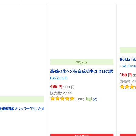
Bokki li
マンガ
F.W.ZHoli
高嶺の花への告白成功率はゼロの訳
165
円
3
F.W.ZHolic
販売数:
4
495
円
990
円
販売数:
2,122
(330)
(2)
正義戦隊メンバーでした3