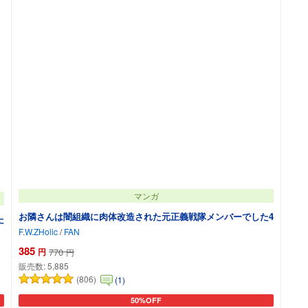
マンガ
お隣さんは闇組織に肉体改造された元正義戦隊メンバーでした4
た
F.W.ZHolic
/
FAN
385
円
770
円
販売数:
5,885
(806)
(1)
50%OFF
カートに追加