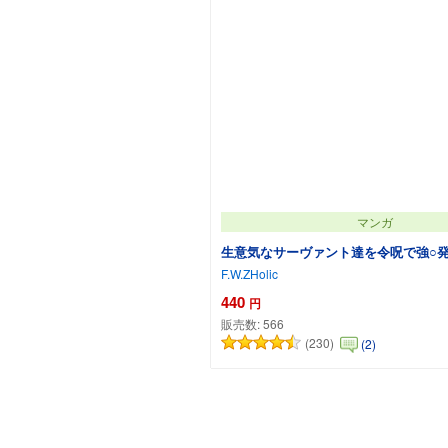
マンガ
生意気なサーヴァント達を令呪で強○
F.W.ZHolic
440
円
販売数:
566
(230)
(2)
カートに追加