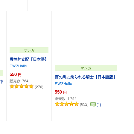
カートに追加
マンガ
母性的支配【日本語】
F.W.ZHolic
マンガ
550
円
百の馬に乗られる騎士【日本語版】
販売数:
764
中
F.W.ZHolic
(270)
550
円
販売数:
1,754
(652)
(1)
カートに追加
カートに追加