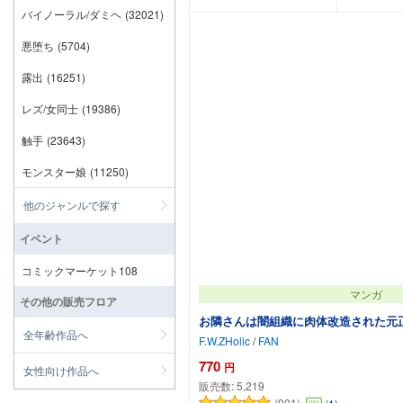
バイノーラル/ダミヘ
(32021)
悪堕ち
(5704)
露出
(16251)
レズ/女同士
(19386)
触手
(23643)
モンスター娘
(11250)
他のジャンルで探す
イベント
コミックマーケット108
マンガ
その他の販売フロア
お隣さんは闇組織に肉体改造された元
全年齢作品へ
F.W.ZHolic
/
FAN
770
円
女性向け作品へ
販売数:
5,219
(901)