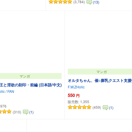
(3,784)
(13)
カートに追加
マンガ
マンガ
オルタちゃん、催○膨乳クエスト支援
王と淫欲の刻印・前編 (日本語/中文)
F.W.ZHolic
lic
/
FAN
550
円
販売数:
1,355
:
976
(459)
(1)
(310)
(1)
カートに追加
カートに追加