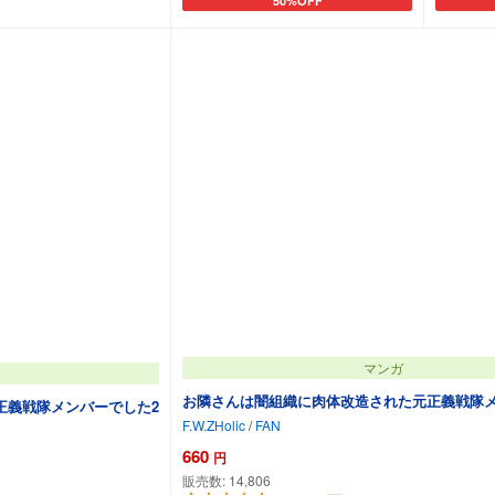
50%OFF
カートに追加
マンガ
お隣さんは闇組織に肉体改造された元正義戦隊
正義戦隊メンバーでした2
F.W.ZHolic
/
FAN
660
円
販売数:
14,806