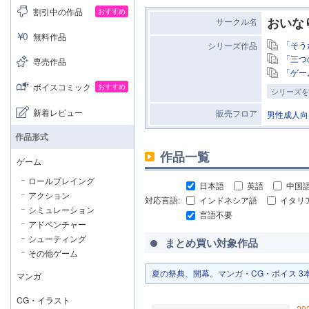
割引中の作品
おすすめ
おいな
サークル名
無料作品
「そう
シリーズ作品
「三つ
専売作品
「ゲー
ボイスコミック
おすすめ
シリーズを
新着レビュー
販売フロア
男性成人向
作品形式
作品一覧
ゲーム
ロールプレイング
日本語
英語
中国
アクション
対応言語:
インドネシア語
イタリ
シミュレーション
言語不要
アドベンチャー
シューティング
まとめ買い対象作品
その他ゲーム
夏の祭典、開幕。マンガ・CG・ボイス 3本以上
マンガ
CG・イラスト
20