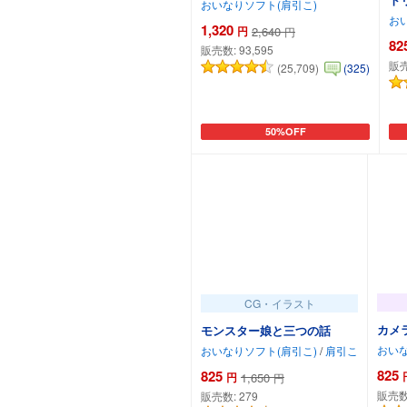
おいなりソフト(肩引こ)
お
1,320
円
2,640
円
82
販売数:
93,595
販
(25,709)
(325)
50%OFF
カートに追加
CG・イラスト
カメラ
モンスター娘と三つの話
おいな
おいなりソフト(肩引こ)
/
肩引こ
825
825
円
1,650
円
販売数
販売数:
279