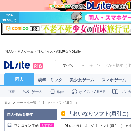
9/14
13:59
まで
同人誌・同人ゲーム・同人ボイス・ASMRならDLsite
すべて
同人
成年コミック
美少女ゲーム
スマホゲーム
ゲーム
動画
ボイス・ASMR
マン
TOP
同人
サークル一覧
おいなりソフト(肩引こ)
「
おいなりソフト(肩引こ)
同人作品を探す
ワンコイン作品
おすすめ
DLsiteでは「おいなりソフト(肩引こ)