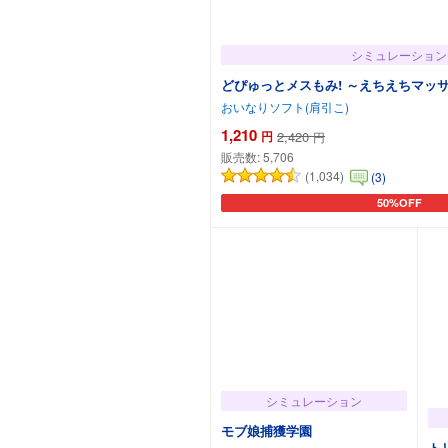
シミュレーション
どぴゅっとメスもみ! ～えちえちマッサージ
おいなりソフト(肩引こ)
1,210
円
2,420
円
販売数:
5,706
(1,034)
(3)
50%OFF
カートに追加
シミュレーション
モブ娘捕獲学園
ト