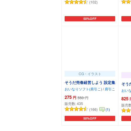
(102)
50%OFF
カートに追加
CG・イラスト
そうだ売春経営しよう 設定集
そうだ
おいなりソフト(肩引こ)
/
肩引こ
おいな
275
円
550
円
825
販売数:
435
販売数
(166)
(1)
50%OFF
カートに追加