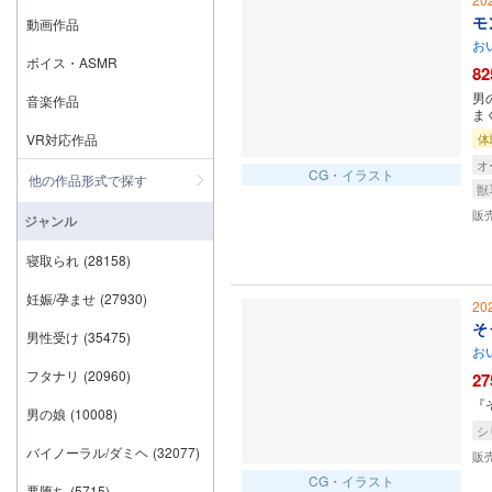
モ
動画作品
お
ボイス・ASMR
82
男
音楽作品
ま
VR対応作品
体
オ
CG・イラスト
他の作品形式で探す
獣
販
ジャンル
寝取られ
(28158)
妊娠/孕ませ
(27930)
20
そ
男性受け
(35475)
お
フタナリ
(20960)
27
『
男の娘
(10008)
シ
バイノーラル/ダミヘ
(32077)
販
CG・イラスト
悪堕ち
(5715)