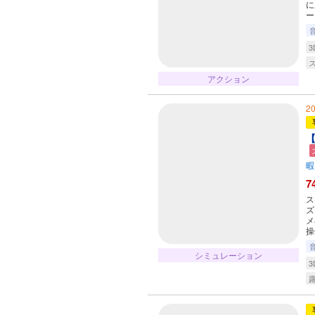
に
ー
3
アクション
2
【
暇
7
ス
ズ
メ
操
シミュレーション
3