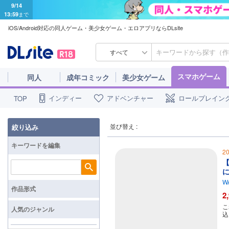
9/14
13:59
まで
iOS/Android対応の同人ゲーム・美少女ゲーム・エロアプリならDLsite
すべて
スマホゲーム
同人
成年コミック
美少女ゲーム
インディー
アドベンチャー
ロールプレイン
TOP
並び替え :
絞り込み
キーワードを編集
2
【
検索
W
作品形式
2
こ
人気のジャンル
込