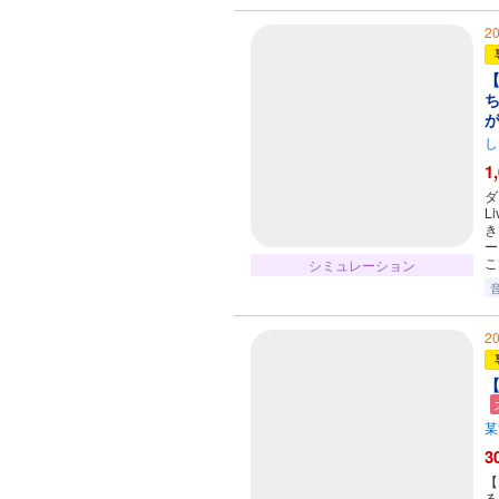
2
【
し
1
ダ
L
き
ー
こ
シミュレーション
2
【
某
3
【
る