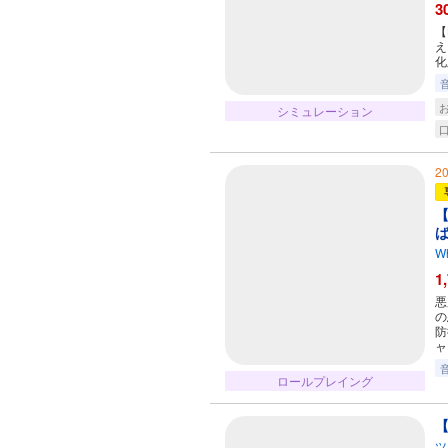
3
【
え
化
シミュレーション
2
【
W
1
悪
の
防
ャ
ロールプレイング
【
ツ