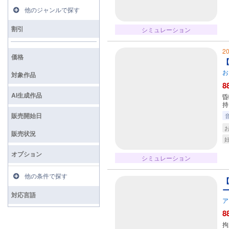
他のジャンルで探す
割引
シミュレーション
2
価格
【
お
対象作品
8
AI生成作品
昏
持
販売開始日
販売状況
オプション
シミュレーション
他の条件で探す
【
対応言語
ア
8
拘