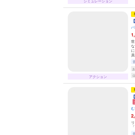
シミュレーション
【
パ
1
世
な
に
員
アクション
【
む
2
リ
「