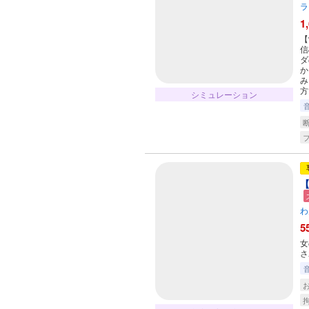
ラ
1
【
信
ダ
か
み
方
シミュレーション
【
わ
5
女
さ