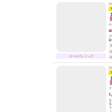
2
【
ら
4
プ
破
ロールプレイング
2
【
ド
1
も
る
う