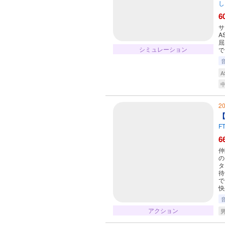
し
6
サ
A
屈
シミュレーション
で
A
2
【
F
6
仲
の
タ
待
で
快
アクション