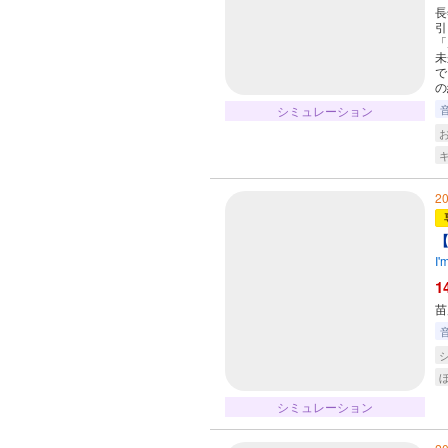
長
引
「
未
で
の
シミュレーション
2
【
I'
1
苗
シミュレーション