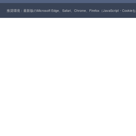
推奨環境：最新版のMicrosoft Edge、Safari、Chrome、Firefox（JavaScript・Cooki