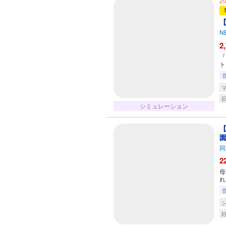
2
【
N
2
『
ト
シミュレーション
【
同
2
母
れ