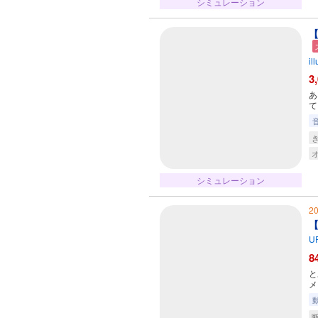
シミュレーション
【
il
3
あ
て
シミュレーション
2
【
U
8
と
メ