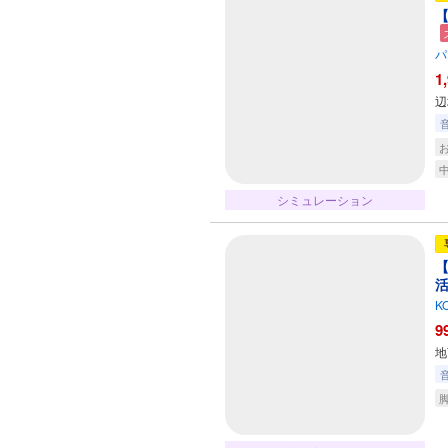
【
パ
1
辺
シミュレーション
【
K
9
地