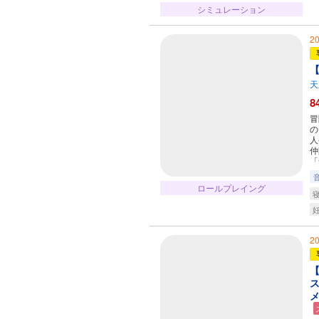
シミュレーション
2
【
天
8
冒
の
人
仲
「
ロールプレイング
2
【