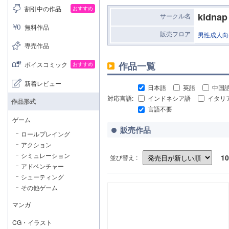
割引中の作品
おすすめ
kidnap
サークル名
無料作品
販売フロア
男性成人向
専売作品
作品一覧
ボイスコミック
おすすめ
新着レビュー
日本語
英語
中国
対応言語:
インドネシア語
イタリ
作品形式
言語不要
ゲーム
販売作品
ロールプレイング
アクション
シミュレーション
10
並び替え :
アドベンチャー
シューティング
その他ゲーム
マンガ
CG・イラスト