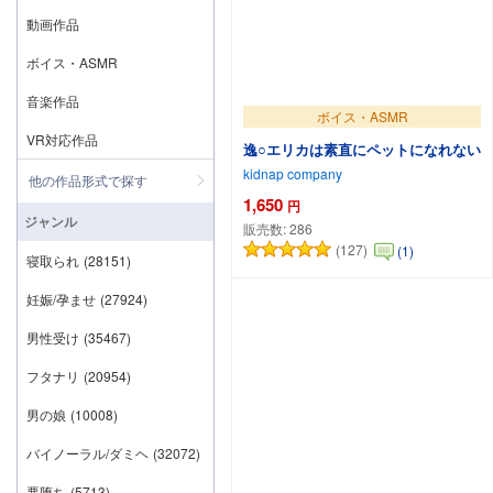
動画作品
ボイス・ASMR
音楽作品
ボイス・ASMR
VR対応作品
逸○エリカは素直にペットになれない
kidnap company
他の作品形式で探す
1,650
円
ジャンル
販売数:
286
(127)
(1)
カートに追加
寝取られ
(28151)
妊娠/孕ませ
(27924)
男性受け
(35467)
フタナリ
(20954)
男の娘
(10008)
バイノーラル/ダミヘ
(32072)
悪堕ち
(5713)