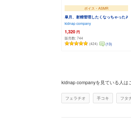
ボイス・ASMR
皐月、射精管理したくなっちゃった♪
kidnap company
1,320
円
販売数:
744
(424)
(13)
カートに追加
kidnap companyを見てい
フェラチオ
手コキ
フタ