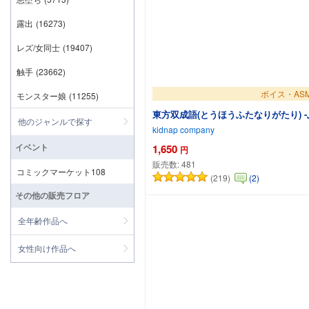
露出
(16273)
レズ/女同士
(19407)
触手
(23662)
ボイス・AS
モンスター娘
(11255)
東方双成語(とうほうふたなりがたり) 
他のジャンルで探す
kidnap company
イベント
1,650
円
販売数:
481
コミックマーケット108
(219)
(2)
カートに追
その他の販売フロア
全年齢作品へ
女性向け作品へ