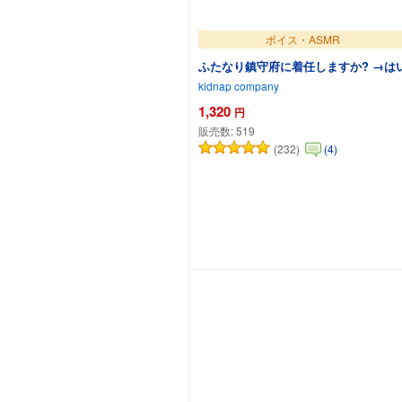
ボイス・ASMR
ふたなり鎮守府に着任しますか? →は
kidnap company
1,320
円
販売数:
519
(232)
(4)
カートに追加