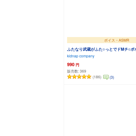
ボイス・ASMR
ふたなり武蔵がふた○っとでドMチ○ポ
kidnap company
990
円
販売数:
369
(186)
(3)
カートに追加