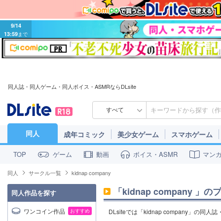
9/14
13:59
まで
同人誌・同人ゲーム・同人ボイス・ASMRならDLsite
すべて
同人
成年コミック
美少女ゲーム
スマホゲーム
ゲーム
動画
ボイス・ASMR
マン
TOP
同人
サークル一覧
kidnap company
「
kidnap company
」の
同人作品を探す
ワンコイン作品
おすすめ
DLsiteでは「kidnap company」