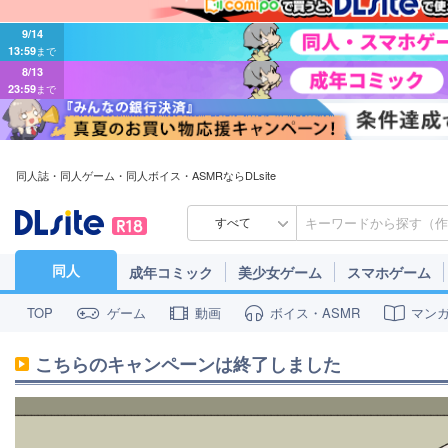
9/14
13:59
まで
8/13
23:59
まで
同人誌・同人ゲーム・同人ボイス・ASMRならDLsite
すべて
同人
成年コミック
美少女ゲーム
スマホゲーム
ゲーム
動画
ボイス・ASMR
マン
TOP
こちらのキャンペーンは終了しました