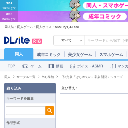
9/14
13:59
まで
8/13
23:59
まで
同人誌・同人ゲーム・同人ボイス・ASMRならDLsite
すべて
同人
成年コミック
美少女ゲーム
スマホゲーム
ゲーム
動画
ボイス・ASMR
マン
TOP
同人
サークル一覧
空心菜館
「決定版「はじめての」乳首開発」シリーズ
並び替え :
絞り込み
キーワードを編集
検索
作品形式