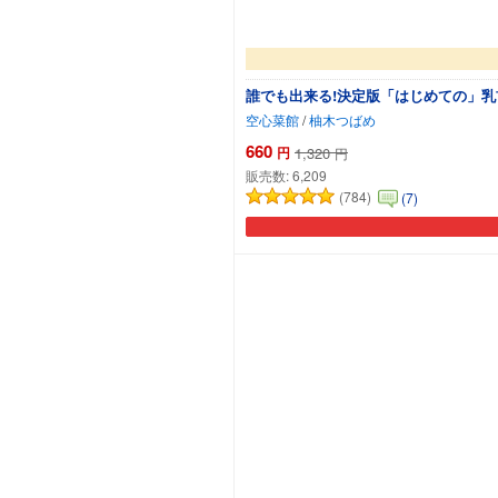
誰でも出来る!決定版「はじめての」乳
空心菜館
/
柚木つばめ
660
円
1,320
円
販売数:
6,209
(784)
(7)