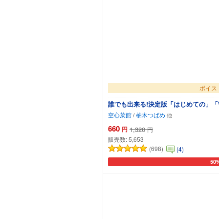
ボイス
誰でも出来る!決定版「はじめての」「
空心菜館
/
柚木つばめ
660
円
1,320
円
販売数:
5,653
(698)
(4)
50
カー