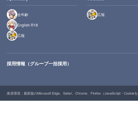
全年齢
広報
English R18
広報
採用情報（グループ一括採用）
推奨環境：最新版のMicrosoft Edge、Safari、Chrome、Firefox（JavaScript・Cooki