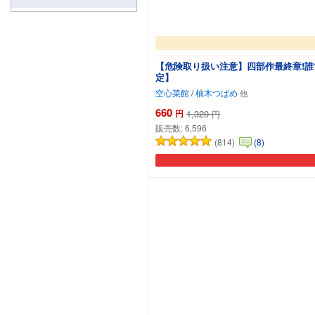
【危険取り扱い注意】四部作最終章!誰
定】
空心菜館
/
柚木つばめ
660
円
1,320
円
販売数:
6,596
(814)
(8)