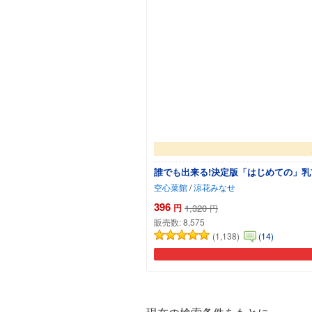
誰でも出来る!決定版「はじめての」乳
空心菜館
/
涼花みなせ
396
円
1,320
円
販売数:
8,575
(1,138)
(14)