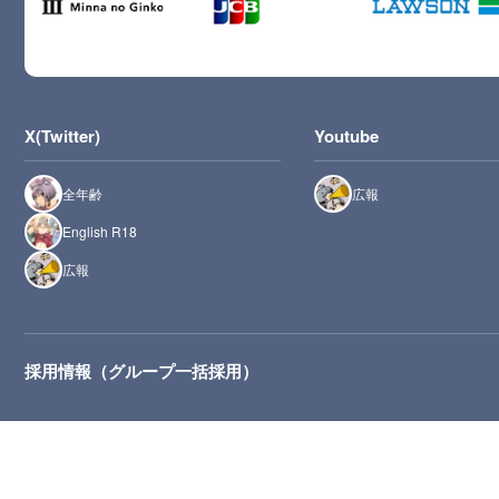
X(Twitter)
Youtube
全年齢
広報
English R18
広報
採用情報（グループ一括採用）
推奨環境：最新版のMicrosoft Edge、Safari、Chrome、Firefox（JavaScript・Cooki