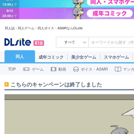
8/13
23:59
まで
同人誌・同人ゲーム・同人ボイス・ASMRならDLsite
すべて
同人
成年コミック
美少女ゲーム
スマホゲーム
ゲーム
動画
ボイス・ASMR
マン
TOP
こちらのキャンペーンは終了しました