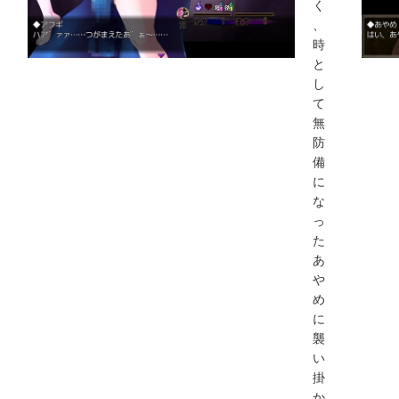
く
、
時
と
し
て
無
防
備
に
な
っ
た
あ
や
め
に
襲
い
掛
か