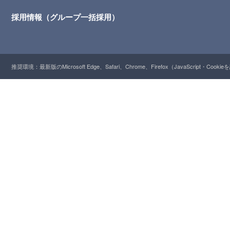
採用情報（グループ一括採用）
推奨環境：最新版のMicrosoft Edge、Safari、Chrome、Firefox（JavaScript・Cooki