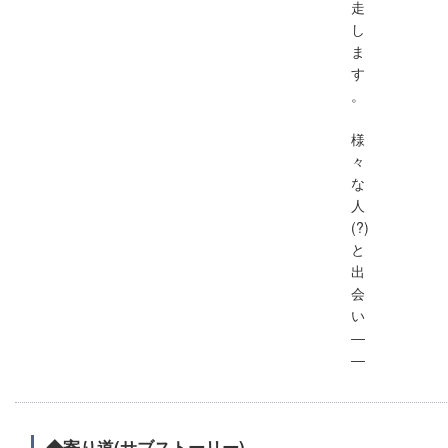
走
し
ま
す
。
様
々
な
人
(?)
と
出
会
い
―
―
◆寄り道(サブストーリー)