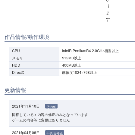
り
ま
す
作品情報/動作環境
CPU
IntelR PentiumR4 2.0GHz相当以上
メモリ
512MB以上
HDD
400MB以上
DirectX
解像度1024×768以上
更新情報
2021年11月10日
その他
同梱しているtxt内容の修正のみとなっています
ゲームの内容等に変更はありません
2021年04月08日
不具合修正