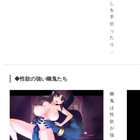
し
を
手
伝
っ
た
り
…
◆性欲の強い幽鬼たち
幽
鬼
は
性
欲
が
強