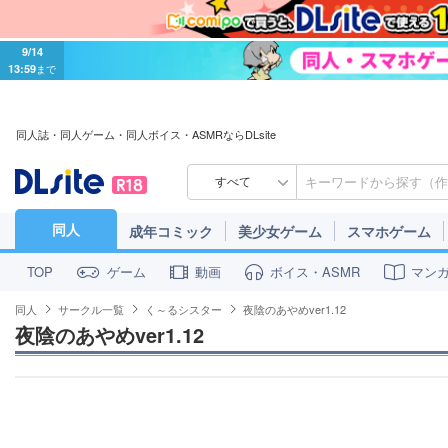
9/14
13:59
まで
同人誌・同人ゲーム・同人ボイス・ASMRならDLsite
すべて
同人
成年コミック
美少女ゲーム
スマホゲーム
ゲーム
動画
ボイス・ASMR
マン
TOP
同人
サークル一覧
く～るシスター
夜陰のあやめver1.12
夜陰のあやめver1.12