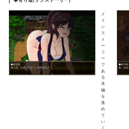
メ
イ
ン
ス
ト
ー
リ
ー
で
あ
る
本
編
を
進
め
て
い
く