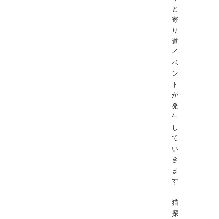
と
寄
り
道
イ
ベ
ン
ト
が
発
生
し
て
い
き
ま
す
猫
探