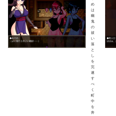
め
は
幽
鬼
の
祓
い
落
と
し
を
完
遂
す
べ
く
町
中
を
奔