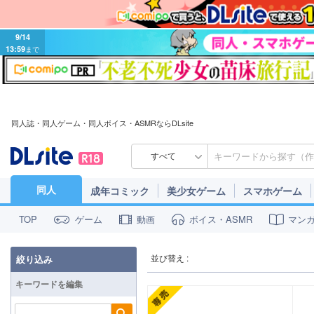
9/14
13:59
まで
同人誌・同人ゲーム・同人ボイス・ASMRならDLsite
すべて
同人
成年コミック
美少女ゲーム
スマホゲーム
ゲーム
動画
ボイス・ASMR
マン
TOP
並び替え :
絞り込み
キーワードを編集