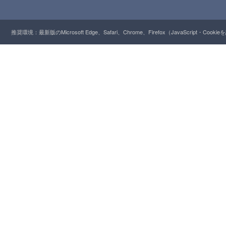
推奨環境：最新版のMicrosoft Edge、Safari、Chrome、Firefox（JavaScript・Cooki