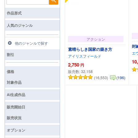
検索
作品形式
人気のジャンル
アクション
他のジャンルで探す
封
素晴らしき国家の築き方
エ
割引
アイリスフィールド
10
2,750
円
価格
販売数:
32,158
(16,553)
(196)
カートに追加
対象作品
AI生成作品
販売開始日
販売状況
オプション