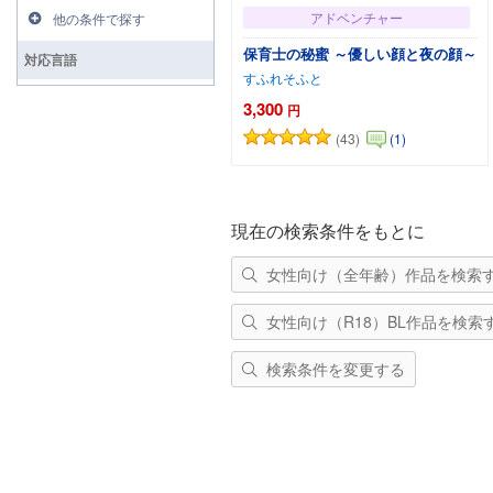
アドベンチャー
他の条件で探す
保育士の秘蜜 ～優しい顔と夜の顔～
対応言語
すふれそふと
3,300
円
(43)
(1)
カートに追加
現在の検索条件をもとに
女性向け（全年齢）作品を検索
女性向け（R18）BL作品を検索
検索条件を変更する