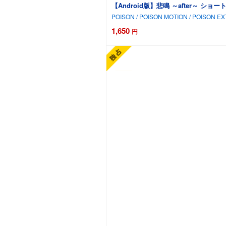
【Android版】悲鳴 ～after～ シ
POISON / POISON MOTION / POISON E
1,650
円
カー