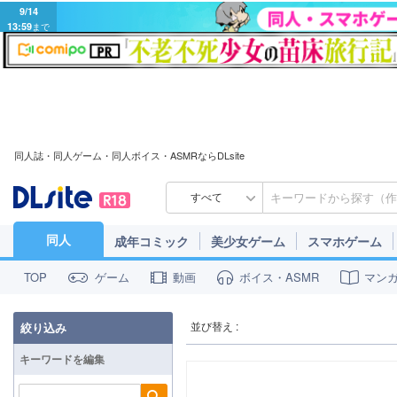
9/14
13:59
まで
同人誌・同人ゲーム・同人ボイス・ASMRならDLsite
すべて
同人
成年コミック
美少女ゲーム
スマホゲーム
ゲーム
動画
ボイス・ASMR
マン
TOP
並び替え :
絞り込み
キーワードを編集