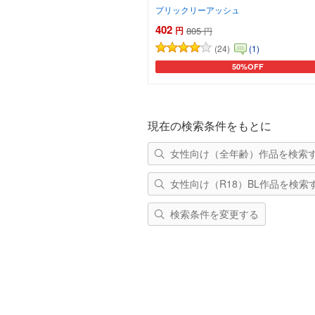
プリックリーアッシュ
402
円
805
円
(24)
(1)
50%OFF
カートに追加
現在の検索条件をもとに
女性向け（全年齢）作品を検索
女性向け（R18）BL作品を検索
検索条件を変更する