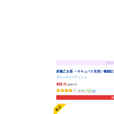
アド
婬魔乙女葵 ～サキュバス見習い奮闘記
プリックリーアッシュ
402
円
805
円
(610)
(2)
5
カ