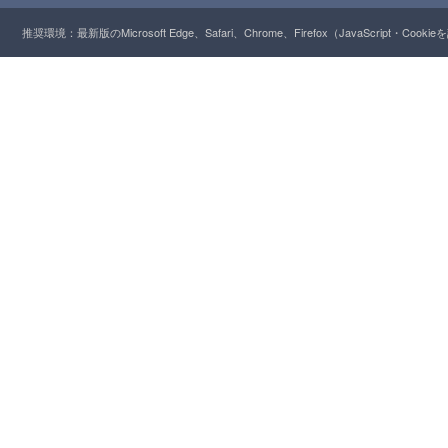
推奨環境：最新版のMicrosoft Edge、Safari、Chrome、Firefox（JavaScript・Cooki