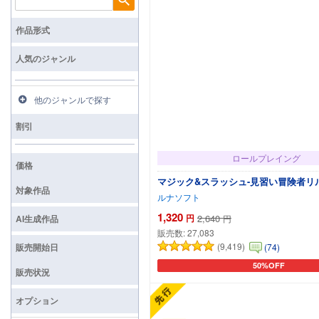
検索
作品形式
人気のジャンル
他のジャンルで探す
割引
ロールプレイング
価格
マジック&スラッシュ-見習い冒険者リ
対象作品
ルナソフト
1,320
円
2,640
AI生成作品
円
販売数:
27,083
(9,419)
販売開始日
(74)
50%OFF
カートに追加
販売状況
オプション