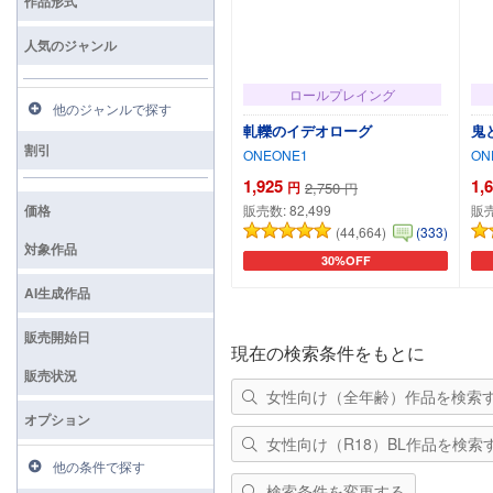
作品形式
人気のジャンル
ロールプレイング
他のジャンルで探す
軋轢のイデオローグ
鬼
割引
ONEONE1
ON
1,925
1,
円
2,750
円
価格
販売数:
82,499
販
(44,664)
(333)
対象作品
30%OFF
カートに追加
AI生成作品
販売開始日
現在の検索条件をもとに
販売状況
女性向け（全年齢）作品を検索
オプション
女性向け（R18）BL作品を検索
他の条件で探す
検索条件を変更する