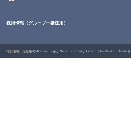
採用情報（グループ一括採用）
推奨環境：最新版のMicrosoft Edge、Safari、Chrome、Firefox（JavaScript・Cooki