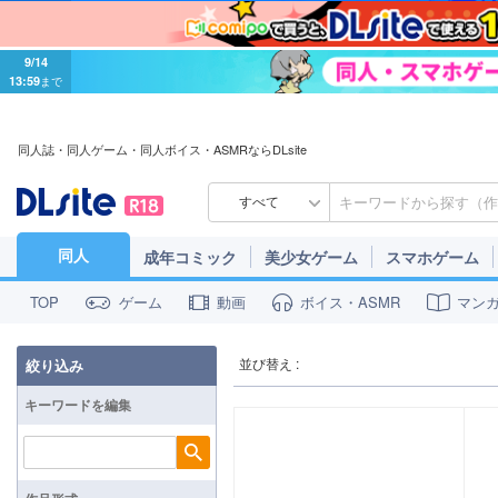
9/14
13:59
まで
同人誌・同人ゲーム・同人ボイス・ASMRならDLsite
すべて
同人
成年コミック
美少女ゲーム
スマホゲーム
ゲーム
動画
ボイス・ASMR
マン
TOP
並び替え :
絞り込み
キーワードを編集
検索