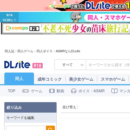
9/14
13:59
まで
同人誌・同人ゲーム・同人ボイス・ASMRならDLsite
すべて
同人
成年コミック
美少女ゲーム
スマホゲーム
ゲーム
動画
ボイス・ASMR
マン
TOP
並び替え :
絞り込み
キーワードを編集