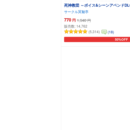
死神教団 ～ボイス&シーンアペンドDL
サークル冥魅亭
770
円
1,540
円
販売数:
14,762
(5,314)
(18)
50%OFF
カートに追