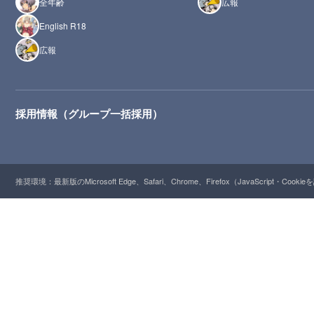
全年齢
広報
English R18
広報
採用情報（グループ一括採用）
推奨環境：最新版のMicrosoft Edge、Safari、Chrome、Firefox（JavaScript・Cooki