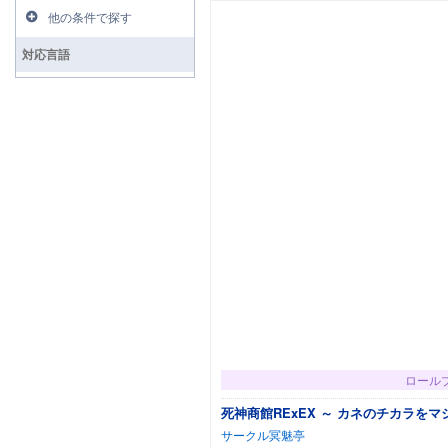
他の条件で探す
対応言語
ロール
死神商館RExEX ～ カネのチカラを
サークル冥魅亭