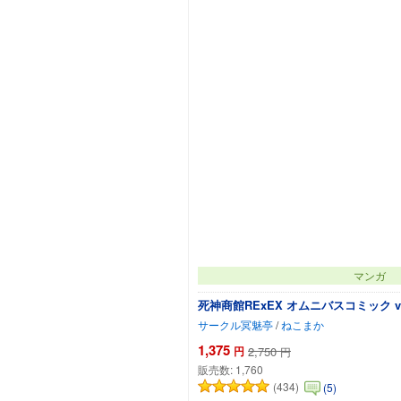
マンガ
死神商館RExEX オムニバスコミック 
サークル冥魅亭
/
ねこまか
1,375
円
2,750
円
販売数:
1,760
(434)
(5)