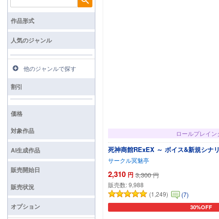
検索
作品形式
人気のジャンル
他のジャンルで探す
割引
価格
対象作品
ロールプレイン
死神商館RExEX ～ ボイス&新規シナ
AI生成作品
サークル冥魅亭
販売開始日
2,310
円
3,300
円
販売数:
9,988
販売状況
(1,249)
(7)
オプション
30%OFF
カートに追