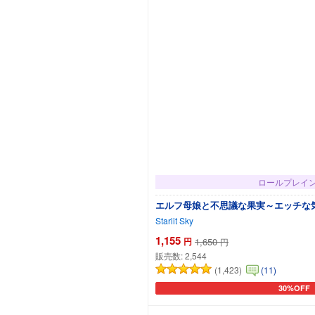
ロールプレイ
エルフ母娘と不思議な果実～エッチな
Starlit Sky
1,155
円
1,650
円
販売数:
2,544
(1,423)
(11)
30%OFF
カートに追