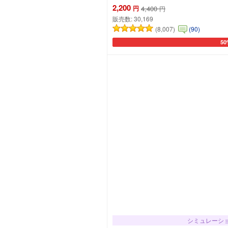
2,200
円
4,400
円
販売数:
30,169
(8,007)
(90)
50
カー
シミュレーシ