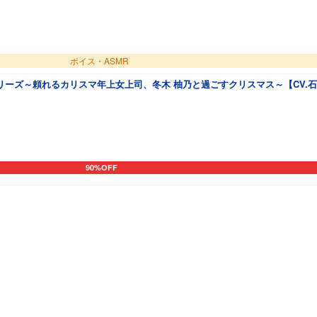
ボイス・ASMR
ーズ～頼れるカリスマ年上女上司、冬木 柚乃と過ごすクリスマス～【CV.
90%OFF
カートに追加