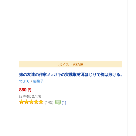
ボイス・ASMR
妹の友達の作家メ○ガキの実践取材耳ほじりで俺は敗ける。
でぶり
/
暁鞠子
880
円
販売数:
2,176
(142)
(1)