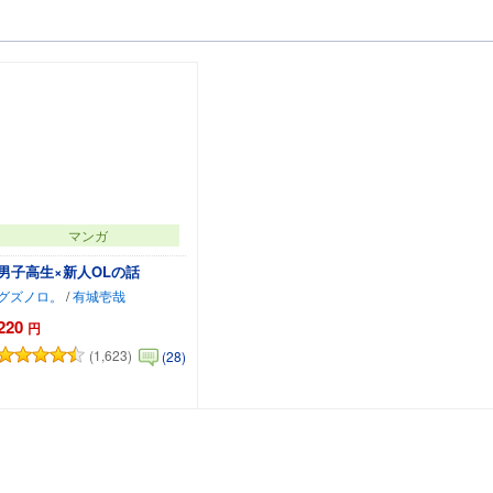
マンガ
男子高生×新人OLの話
グズノロ。
/
有城壱哉
220
円
(1,623)
(28)
カートに追加