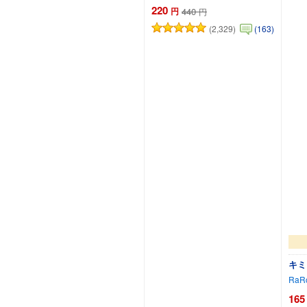
220
円
440
円
(2,329)
(163)
キミ
RaR
165