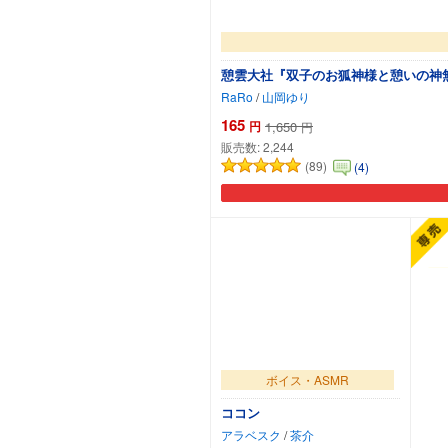
憩雲大社『双子のお狐神様と憩いの神無
RaRo
/
山岡ゆり
165
円
1,650
円
販売数:
2,244
(89)
(4)
ボイス・ASMR
ココン
アラベスク
/
茶介