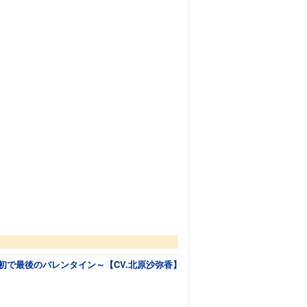
初で最後のバレンタイン～【CV.北原沙弥香】