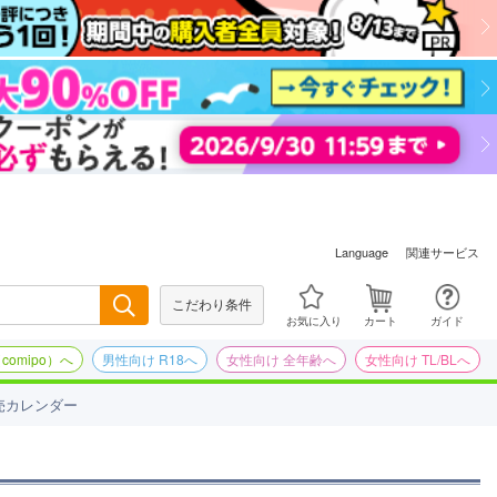
関連サービス
Language
こだわり条件
検索
お気に入り
カート
ガイド
omipo）へ
男性向け R18へ
女性向け 全年齢へ
女性向け TL/BLへ
売カレンダー