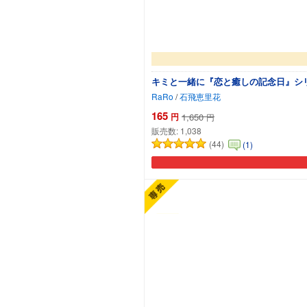
キミと一緒に『恋と癒しの記念日』シリ
RaRo
/
石飛恵里花
165
円
1,650
円
販売数:
1,038
(44)
(1)