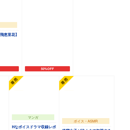
石飛恵里花】
50%OFF
カートに追加
マンガ
ボイス・ASMR
Hなボイスドラマ収録レポ