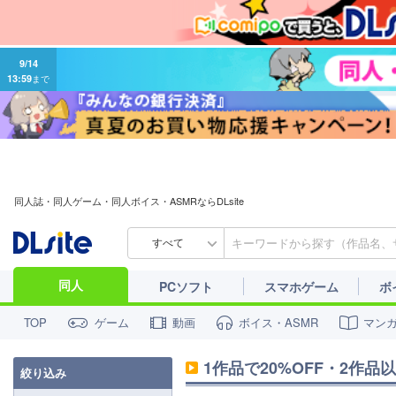
9/14
13:59
まで
同人誌・同人ゲーム・同人ボイス・ASMRならDLsite
すべて
同人
PCソフト
スマホゲーム
ボ
ゲーム
動画
ボイス・ASMR
マン
TOP
1作品で20%OFF・2作
絞り込み