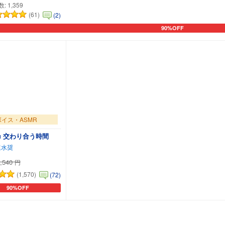
数:
1,359
(61)
(2)
90%OFF
カートに追加
ボイス・ASMR
you 交わり合う時間
速水奨
,540
円
(1,570)
(72)
90%OFF
カートに追加