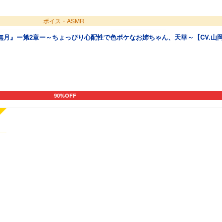
ボイス・ASMR
月』ー第2章ー～ちょっぴり心配性で色ボケなお姉ちゃん、天華～【CV.山
90%OFF
カートに追加