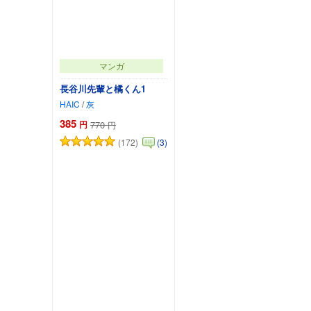
マンガ
長谷川先輩と橘くん1
HAIC
/
灰
385
円
770
円
(172)
(3)