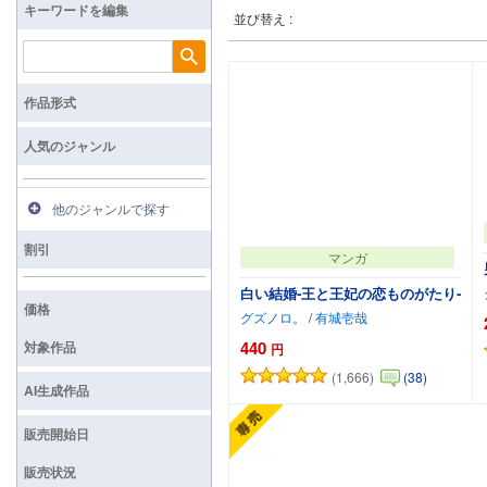
キーワードを編集
並び替え :
検索
作品形式
人気のジャンル
他のジャンルで探す
割引
マンガ
白い結婚‐王と王妃の恋ものがたり‐
価格
グズノロ。
/
有城壱哉
440
対象作品
円
(1,666)
(38)
カートに追加
AI生成作品
販売開始日
販売状況