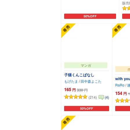
販売
50%OFF
カートに追加
マンガ
子猫くんこばなし
with 
もげたま
/
田中森よこた
RaRo
/
165
円
330
円
154
円
1
(214)
(4)
50%OFF
カートに追加