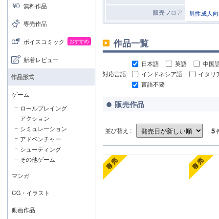
無料作品
販売フロア
男性成人向
専売作品
作品一覧
ボイスコミック
おすすめ
新着レビュー
日本語
英語
中国
対応言語:
インドネシア語
イタリ
作品形式
言語不要
ゲーム
販売作品
ロールプレイング
アクション
シミュレーション
5
並び替え :
アドベンチャー
シューティング
その他ゲーム
マンガ
CG・イラスト
動画作品