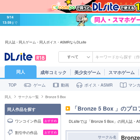
9/14
13:59
まで
同人誌・同人ゲーム・同人ボイス・ASMRならDLsite
すべて
同人
成年コミック
美少女ゲーム
スマホゲーム
ゲーム
動画
ボイス・ASMR
マン
TOP
同人
サークル一覧
Bronze 5 Box
「
Bronze 5 Box
」のプロ
同人作品を探す
ワンコイン作品
おすすめ
DLsiteでは「Bronze 5 Box」の同
割引中の作品
おすすめ
Bronze
サークル名