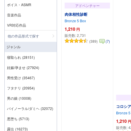
ボイス・ASMR
アドベンチャー
肉体相性診断
音楽作品
Bronze 5 Box
VR対応作品
1,210
円
販売数:
2,731
他の作品形式で探す
(389)
(7)
ジャンル
寝取られ
(28151)
妊娠/孕ませ
(27924)
男性受け
(35467)
フタナリ
(20954)
男の娘
(10008)
コロシア
バイノーラル/ダミヘ
(32072)
Bronze 5
悪堕ち
(5713)
1,210
販売数:
4
露出
(16273)