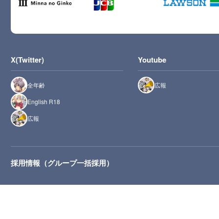
X(Twitter)
Youtube
全年齢
広報
English R18
広報
採用情報（グループ一括採用）
推奨環境：最新版のMicrosoft Edge、Safari、Chrome、Firefox（JavaScript・Cooki