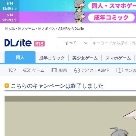
9/14
13:59
まで
8/13
23:59
まで
同人誌・同人ゲーム・同人ボイス・ASMRならDLsite
すべて
同人
成年コミック
美少女ゲーム
スマホゲーム
ゲーム
動画
ボイス・ASMR
マン
TOP
こちらのキャンペーンは終了しました