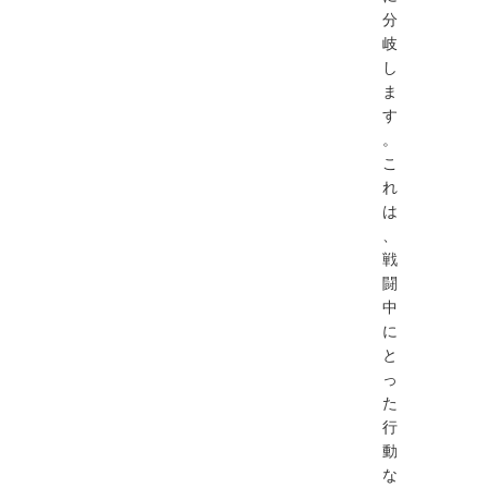
分
岐
し
ま
す
。
こ
れ
は
、
戦
闘
中
に
と
っ
た
行
動
な