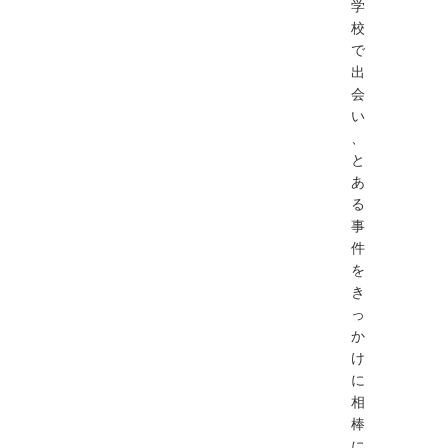
学
校
で
出
会
い
、
と
あ
る
事
件
を
き
っ
か
け
に
相
棒
に