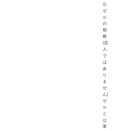
公
ゼ
ル
の
相
棒
(恋
人
で
は
あ
り
ま
せ
ん)
ゼ
ル
と
は
軍