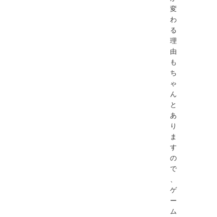
変
わ
る
理
由
も
ち
ゃ
ん
と
あ
り
ま
す
の
で
、
ゲ
ー
ム