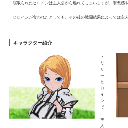
・寝取られたヒロインは主人公から離れてしまいますが、罪悪感
・ヒロインが奪われたとしても、その後の戦闘結果によっては主
キャラクター紹介
・
リ
リ
ー
ヒ
ロ
イ
ン
で
、
主
人