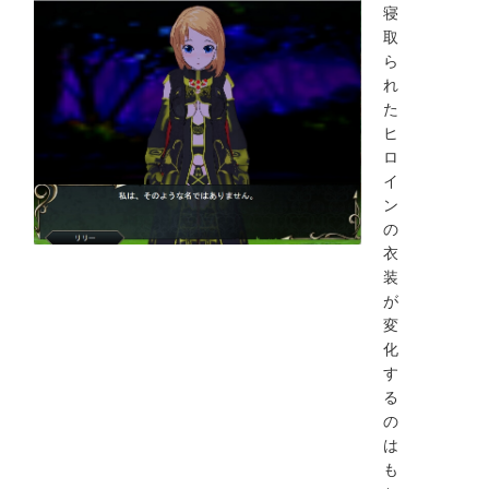
寝
取
ら
れ
た
ヒ
ロ
イ
ン
の
衣
装
が
変
化
す
る
の
は
も