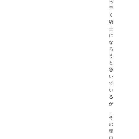
ら
早
く
騎
士
に
な
ろ
う
と
急
い
で
い
る
が
、
そ
の
理
由