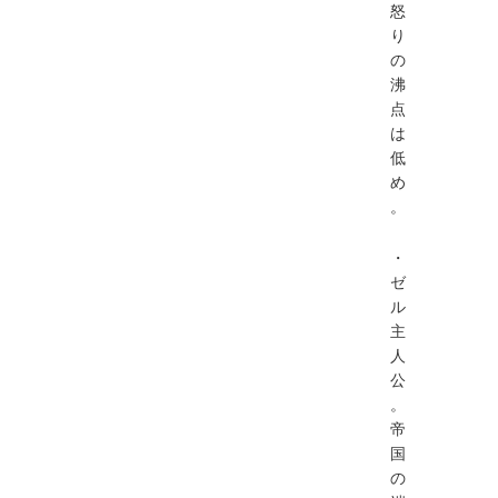
怒
り
の
沸
点
は
低
め
。
・
ゼ
ル
主
人
公
。
帝
国
の