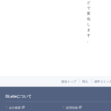
ど
で
変
化
し
ま
す
。
総合トップ
同人
成年コミッ
DLsiteについて
会社概要
採用情報