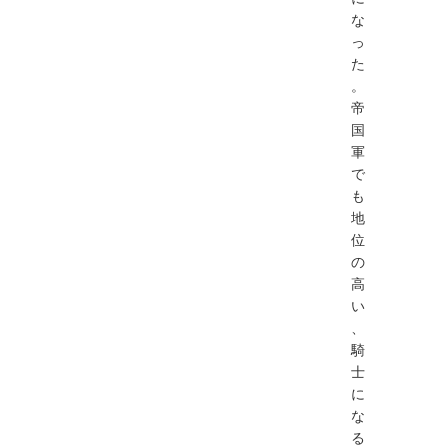
な
っ
た
。
帝
国
軍
で
も
地
位
の
高
い
、
騎
士
に
な
る