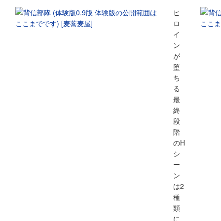
ヒ
ロ
イ
ン
が
堕
ち
る
最
終
段
階
のH
シ
ー
ン
は2
種
類
に