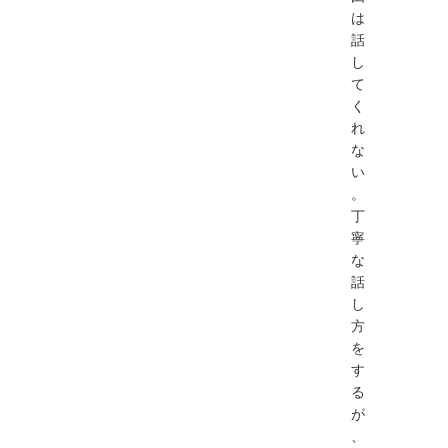
は
話
し
て
く
れ
な
い
。
丁
寧
な
話
し
方
を
す
る
が
、