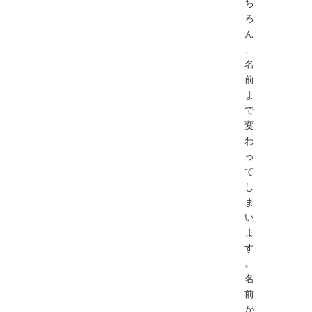
ち
ろ
ん
、
名
前
ま
で
変
わ
っ
て
し
ま
い
ま
す
。
名
前
が