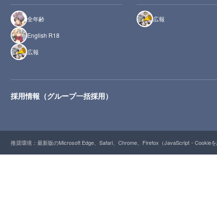
全年齢
広報
English R18
広報
採用情報（グループ一括採用）
推奨環境：最新版のMicrosoft Edge、Safari、Chrome、Firefox（JavaScript・Cooki