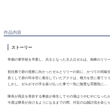
作品内容
ストーリー
帝都の軍学校を卒業し、兵士となった主人公ゼルは、相棒のリリ
初任務で砦の視察に向かったゼルとリリーの前に、かつての同級
若くして砦の司令官に着任していたアクドは、権力を笠に着てリ
しかし、ゼルがその手を振り払った事で一気に険悪な雰囲気に…
隊長が両足を骨折する事故が発生してその場はうやむやになった
今度は隊長が歩けるようになるまでの間、付近の山賊討伐を命じ