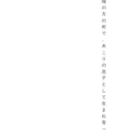
端
の
方
の
村
で
、
木
こ
り
の
息
子
と
し
て
生
ま
れ
育
っ