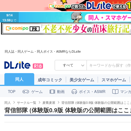
9/14
13:59
まで
同人誌・同人ゲーム・同人ボイス・ASMRならDLsite
すべて
同人
成年コミック
美少女ゲーム
スマホゲーム
ゲーム
動画
ボイス・ASMR
マン
TOP
同人
サークル一覧
麦蕎麦屋
背信部隊 (体験版0.9版 体験版の公開範囲はここ
背信部隊 (体験版0.9版 体験版の公開範囲はここ