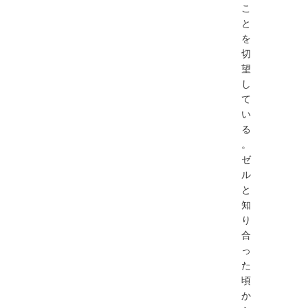
こ
と
を
切
望
し
て
い
る
。
ゼ
ル
と
知
り
合
っ
た
頃
か