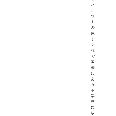
た
。
領
主
の
気
ま
ぐ
れ
で
帝
都
に
あ
る
軍
学
校
に
放