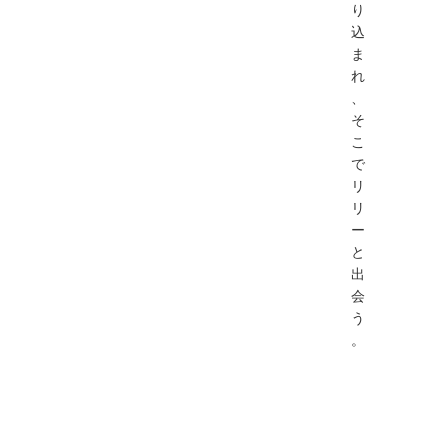
り
込
ま
れ
、
そ
こ
で
リ
リ
ー
と
出
会
う
。