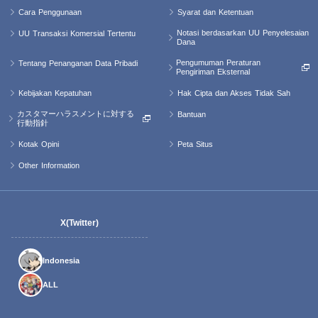
Cara Penggunaan
Syarat dan Ketentuan
Notasi berdasarkan UU Penyelesaian
UU Transaksi Komersial Tertentu
Dana
Pengumuman Peraturan
Tentang Penanganan Data Pribadi
Pengiriman Eksternal
Kebijakan Kepatuhan
Hak Cipta dan Akses Tidak Sah
カスタマーハラスメントに対する
Bantuan
行動指針
Kotak Opini
Peta Situs
Other Information
X(Twitter)
Indonesia
ALL