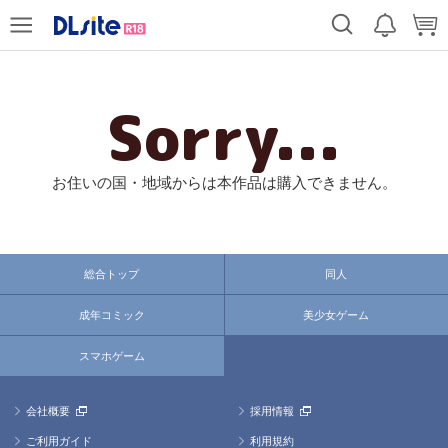
Sorry...
お住いの国・地域からは本作品は購入できません。
総合トップ
同人
成年コミック
美少女ゲーム
スマホゲーム
会社概要
採用情報
ご利用ガイド
利用規約