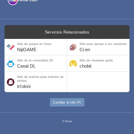
Servicios Relacionados
Sitio de juegos en línea
Sitio para apoyar a los creadores
NijiGAME
Ci-en
Sitio de la comunidad 2D
Sitio de muestras gratis
Canal DL
chobit
Sitio de reserva para eventos de
ventas.
tri'okini
Cambiar al sitio PC
© DLsite