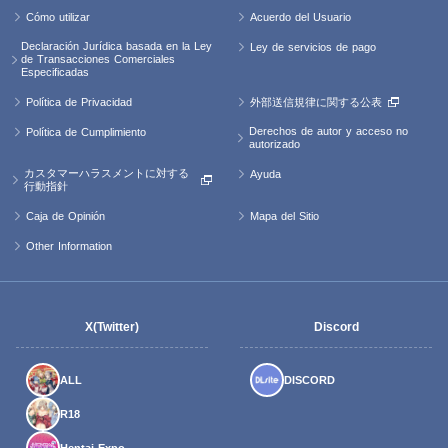
Cómo utilizar
Acuerdo del Usuario
Declaración Jurídica basada en la Ley
Ley de servicios de pago
de Transacciones Comerciales
Especificadas
Política de Privacidad
外部送信規律に関する公表
Derechos de autor y acceso no
Política de Cumplimiento
autorizado
カスタマーハラスメントに対する
Ayuda
行動指針
Caja de Opinión
Mapa del Sitio
Other Information
X(Twitter)
Discord
ALL
DISCORD
R18
Hentai Expo